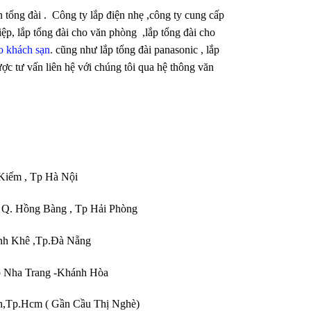
 tổng đài .
Công ty lắp điện nhẹ
,công ty cung cấp
iệp, lắp tổng đài cho văn phòng ,lắp tổng đài cho
ho khách sạn
. cũng như lắp tổng đài panasonic , lắp
được tư vấn liên hệ với chúng tôi qua hệ thông văn
 Kiếm , Tp Hà Nội
, Q. Hồng Bàng , Tp Hải Phòng
nh Khê ,Tp.Đà Nẵng
 Tp Nha Trang -Khánh Hòa
nh,Tp.Hcm ( Gần Cầu Thị Nghè)