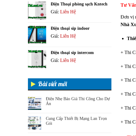
Điện Thoại phòng sạch Kntech
Tư Vấn
Giá:
Liên Hệ
Đơn vị 
Nhà X
Điện thoại sip indoor
Giá:
Liên Hệ
Thi
+ Thi 
Điện thoại sip intercom
Giá:
Liên Hệ
+ Thi 
+ Thi 
Bài viết mới
+ Thi 
Điện Nhẹ Báo Giá Thi Công Cho Dự
Án
+ Thi 
Cung Cấp Thiết Bị Mạng Lan Trọn
+ Thi 
Gói