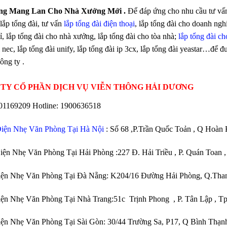
ng Mang Lan Cho Nhà Xưởng Mới
.
Để đáp ứng cho nhu cầu tư vấn
lắp tổng đài, tư vấn
lắp tổng đài điện thoại
, lắp tổng đài cho doanh ngh
ỉ, lắp tổng đài cho nhà xưởng, lắp tổng đài cho tòa nhà;
lắp tổng đài c
 nec, lắp tổng đài unify, lắp tổng đài ip 3cx, lắp tổng đài yeastar…để 
ông ty .
TY CỔ PHẦN DỊCH VỤ VIỄN THÔNG HẢI DƯƠNG
01169209 Hotline: 1900636518
iện Nhẹ Văn Phòng Tại Hà Nội
: Số 68 ,P.Trần Quốc Toản , Q Hoàn
iện Nhẹ Văn Phòng Tại Hải Phòng :227 Đ. Hải Triều , P. Quán Toan 
Điện Nhẹ Văn Phòng Tại Đà Nẵng: K204/16 Đường Hải Phòng, Q.Tha
iện Nhẹ Văn Phòng Tại Nhà Trang:51c Trịnh Phong , P. Tân Lập ,
iện Nhẹ Văn Phòng Tại Sài Gòn: 30/44 Trường Sa, P17, Q Bình Thạ