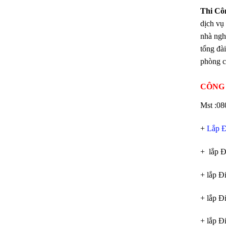
Thi Cô
dịch vụ 
nhà ngh
tổng đài
phòng c
CÔNG 
Mst :08
+
Lắp Đ
+ lắp Đ
+ lắp 
+ lắp Đ
+ lắp Đ