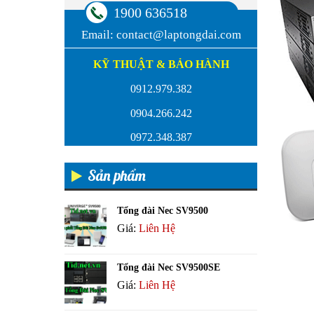
1900 636518
Email:
contact@laptongdai.com
KỸ THUẬT & BẢO HÀNH
0912.979.382
0904.266.242
0972.348.387
Sản phẩm
Tổng đài Nec SV9500
Giá:
Liên Hệ
Tổng đài Nec SV9500SE
Giá:
Liên Hệ