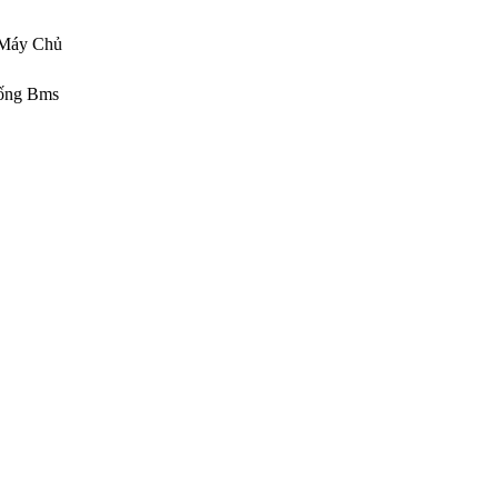
 Máy Chủ
hống Bms