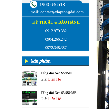
1900 636518
Email:
contact@laptongdai.com
KỸ THUẬT & BẢO HÀNH
0912.979.382
0904.266.242
0972.348.387
Sản phẩm
Tổng đài Nec SV9500
Giá:
Liên Hệ
Tổng đài Nec SV9500SE
Giá:
Liên Hệ