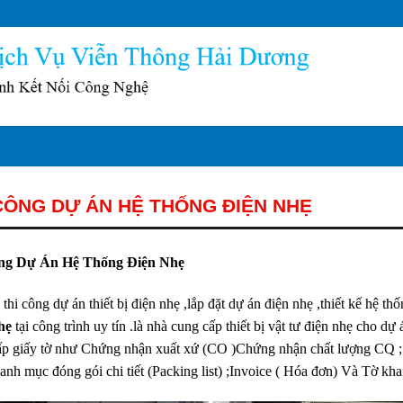
CÔNG DỰ ÁN HỆ THỐNG ĐIỆN NHẸ
ng Dự Án Hệ Thống Điện Nhẹ
thi công dự án thiết bị điện nhẹ ,lắp đặt dự án điện nhẹ ,thiết kế hệ th
hẹ
tại công trình uy tín .là nhà cung cấp thiết bị vật tư điện nhẹ cho dự
ấp giấy tờ như Chứng nhận xuất xứ (CO )Chứng nhận chất lượng CQ ;
anh mục đóng gói chi tiết (Packing list) ;Invoice ( Hóa đơn) Và Tờ kha