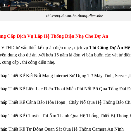
thi-cong-du-an-he-thong-dien-nhe
ng Cấp Dịch Vụ Lắp Hệ Thống Điện Nhẹ Cho Dự Án
 VTHD tư vấn thiết kế dự án điện nhẹ , dịch vụ
Thi Công Dự Án Hệ
ên dụng cho dự án .với hơn 15 năm là đơn vị bán buôn các vật tư điện n
 , cung cấp , thi công điện nhẹ.
Pháp Thiết Kế Kết Nối Mạng Internet Sử Dụng Từ Máy Tính, Server ,
Pháp Thiết Kế Liên Lạc Điện Thoại Miễn Phí Nối Bộ Qua Tổng Đài Đ
 Pháp Thiết Kế Cảnh Báo Hỏa Hoạn , Cháy Nổ Qua Hệ Thống Báo Ch
 Pháp Thiết Kế Chuyển Tải Âm Thanh Qua Hệ Thống Thiết Bị Thông
 Pháp Thiết Kế Tự Động Quan Sát Qua Hệ Thống Camera An Ninh