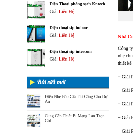
Điện Thoại phòng sạch Kntech
Giá:
Liên Hệ
Điện thoại sip indoor
Giá:
Liên Hệ
Nhà Cu
Công ty
Điện thoại sip intercom
nhẹ chuy
Giá:
Liên Hệ
thiết kế
+ Giải 
Bài viết mới
+ Giải 
Điện Nhẹ Báo Giá Thi Công Cho Dự
Án
+ Giải
Cung Cấp Thiết Bị Mạng Lan Trọn
+ Giải
Gói
+ Giải