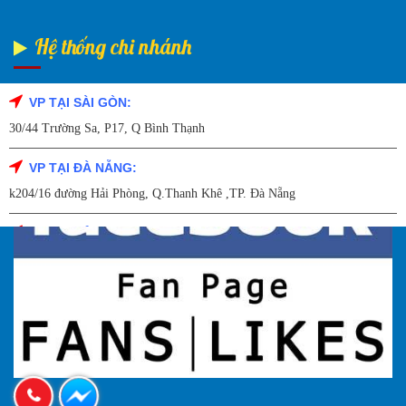
Hệ thống chi nhánh
VP TẠI SÀI GÒN:
Fanpage Facebook
30/44 Trường Sa, P17, Q Bình Thạnh
VP TẠI ĐÀ NẴNG:
k204/16 đường Hải Phòng, Q.Thanh Khê ,TP. Đà Nẵng
VP TẠI HẢI DƯƠNG:
Số 9/14 – P.Tứ Thông – TP Hải Dương
VP TẠI HẢI PHÒNG:
227 Đường Hải Triều , P. Quán Toan , Q. Hồng Bàng , Tp Hải Phòng
VP TẠI HÀ NỘI
27A Trần Hưng đạo – Q.Hoàn Kiếm – TP Hà Nội