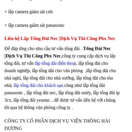
+ lắp camera giám sát cnb
+ lắp camera giám sát panasonic
Liên hệ Lắp Tổng Đài Nec |Dịch Vụ Thi Công Pbx Nec
Để đáp ứng cho nhu cầu tư vấn tổng đài .
Tổng Đài Nec
|Dịch Vụ Thi Công Pbx Nec
,công ty cung cấp dịch vụ lắp
tổng đài, tư vấn
lắp tổng đài điện thoại
, lắp tổng đài cho
doanh nghiệp, lắp tổng đài cho văn phòng ,lắp tổng đài cho
nhà nghỉ, lắp tổng đài cho nhà xưởng, lắp tổng đài cho tòa
nhà;
lắp tổng đài cho khách sạn
.cũng như lắp tổng đài
panasonic , lắp tổng đài nec, lắp tổng đài unify, lắp tổng đài ip
3cx, lắp tổng đài yeastar…để được tư vấn liên hệ với chúng
tôi qua hệ thông văn phòng công ty .
CÔNG TY CỔ PHẦN DỊCH VỤ VIỄN THÔNG HẢI
DƯƠNG