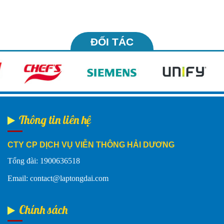
ĐỐI TÁC
Thông tin liên hệ
CTY CP DỊCH VỤ VIỄN THÔNG HẢI DƯƠNG
Tổng đài: 1900636518
Email: contact@laptongdai.com
Chính sách