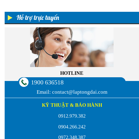
Hỗ trợ trực tuyến
HOTLINE
1900 636518
Email:
contact@laptongdai.com
KỸ THUẬT & BẢO HÀNH
0912.979.382
0904.266.242
0972.348.387