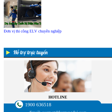
Đơn vị thi công ELV chuyên nghiệp
Hỗ trợ trực tuyến
HOTLINE
1900 636518