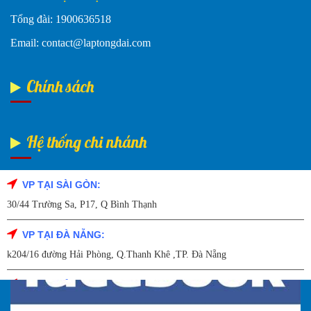
Tổng đài: 1900636518
Email: contact@laptongdai.com
Chính sách
Hệ thống chi nhánh
VP TẠI SÀI GÒN:
Fanpage Facebook
30/44 Trường Sa, P17, Q Bình Thạnh
VP TẠI ĐÀ NẴNG:
k204/16 đường Hải Phòng, Q.Thanh Khê ,TP. Đà Nẵng
VP TẠI HẢI DƯƠNG:
Số 9/14 – P.Tứ Thông – TP Hải Dương