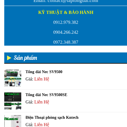
Email:
contact@laptongdai.com
KỸ THUẬT & BẢO HÀNH
0912.979.382
0904.266.242
0972.348.387
Sản phẩm
Tổng đài Nec SV9500
Giá:
Liên Hệ
Tổng đài Nec SV9500SE
Giá:
Liên Hệ
Điện Thoại phòng sạch Kntech
Giá:
Liên Hệ