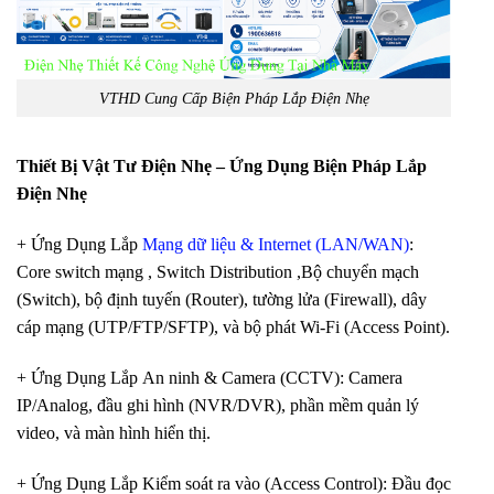
VTHD Cung Cấp Biện Pháp Lắp Điện Nhẹ
Thiết Bị Vật Tư Điện Nhẹ – Ứng Dụng Biện Pháp Lắp
Điện Nhẹ
+ Ứng Dụng Lắp
Mạng dữ liệu & Internet (LAN/WAN)
:
Core switch mạng , Switch Distribution ,Bộ chuyển mạch
(Switch), bộ định tuyến (Router), tường lửa (Firewall), dây
cáp mạng (UTP/FTP/SFTP), và bộ phát Wi-Fi (Access Point).
+ Ứng Dụng Lắp An ninh & Camera (CCTV): Camera
IP/Analog, đầu ghi hình (NVR/DVR), phần mềm quản lý
video, và màn hình hiển thị.
+ Ứng Dụng Lắp Kiểm soát ra vào (Access Control): Đầu đọc