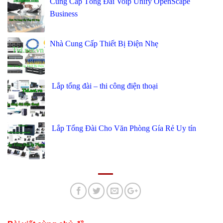
Cung Cấp Tổng Đài Voip Unify OpenScape
Business
Nhà Cung Cấp Thiết Bị Điện Nhẹ
Lắp tổng đài – thi công điện thoại
Lắp Tổng Đài Cho Văn Phòng Gía Rẻ Uy tín