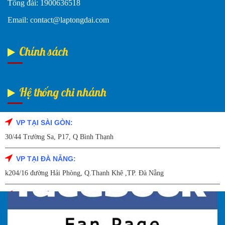
Tổng đài: 1900636518
Email: contact@laptongdai.com
Chính sách
Hệ thống chi nhánh
VP TẠI SÀI GÒN:
Fanpage Facebook
30/44 Trường Sa, P17, Q Bình Thạnh
VP TẠI ĐÀ NẴNG:
k204/16 đường Hải Phòng, Q.Thanh Khê ,TP. Đà Nẵng
VP TẠI HẢI DƯƠNG:
Số 9/14 – P.Tứ Thông – TP Hải Dương