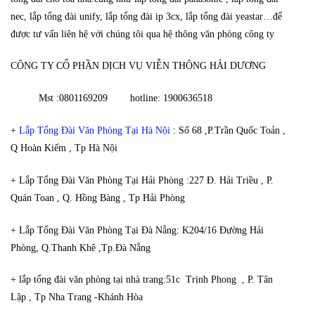
nec, lắp tổng đài unify, lắp tổng đài ip 3cx, lắp tổng đài yeastar…để
được tư vấn liên hệ với chúng tôi qua hệ thông văn phòng công ty
CÔNG TY CỔ PHẦN DỊCH VỤ VIỄN THÔNG HẢI DƯƠNG
Mst :0801169209 hotline: 1900636518
+
Lắp Tổng Đài Văn Phòng Tại Hà Nội
: Số 68 ,P.Trần Quốc Toản ,
Q Hoàn Kiếm , Tp Hà Nội
+ Lắp Tổng Đài Văn Phòng Tại Hải Phòng :227 Đ. Hải Triều , P.
Quán Toan , Q. Hồng Bàng , Tp Hải Phòng
+ Lắp Tổng Đài Văn Phòng Tại Đà Nẵng: K204/16 Đường Hải
Phòng, Q.Thanh Khê ,Tp.Đà Nẵng
+ lắp tổng đài văn phòng tại nhà trang:51c Trịnh Phong , P. Tân
Lập , Tp Nha Trang -Khánh Hòa