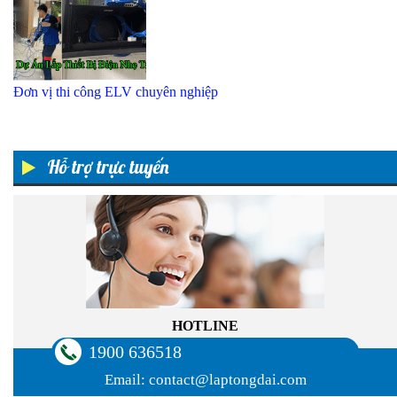
Đơn vị thi công ELV chuyên nghiệp
Hỗ trợ trực tuyến
HOTLINE
1900 636518
Email:
contact@laptongdai.com