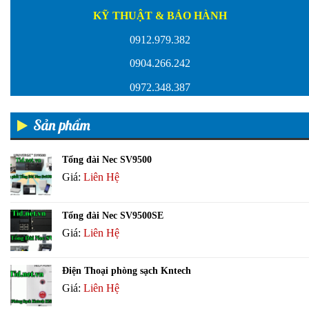
KỸ THUẬT & BẢO HÀNH
0912.979.382
0904.266.242
0972.348.387
Sản phẩm
Tổng đài Nec SV9500
Giá:
Liên Hệ
Tổng đài Nec SV9500SE
Giá:
Liên Hệ
Điện Thoại phòng sạch Kntech
Giá:
Liên Hệ