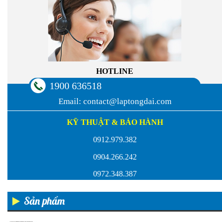
HOTLINE
1900 636518
Email:
contact@laptongdai.com
KỸ THUẬT & BẢO HÀNH
0912.979.382
0904.266.242
0972.348.387
Sản phẩm