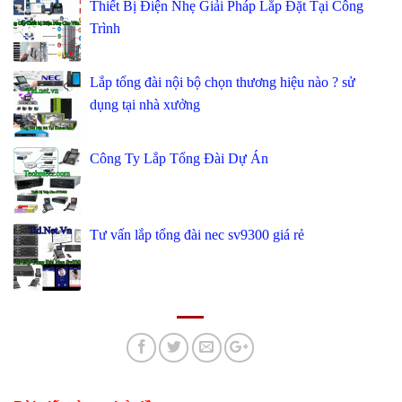
Thiết Bị Điện Nhẹ Giải Pháp Lắp Đặt Tại Công
Trình
Lắp tổng đài nội bộ chọn thương hiệu nào ? sử
dụng tại nhà xưởng
Công Ty Lắp Tổng Đài Dự Án
Tư vấn lắp tổng đài nec sv9300 giá rẻ