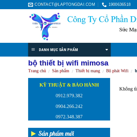
Skip
CONTACT@LAPTONGDAI.COM
1900636518
to
content
DANH MỤC SẢN PHẨM
bộ thiết bị wifi mimosa
Trang chủ
Sản phẩm
Thiết bị mạng
Bộ phát Wifi
b
/
/
/
/
KỸ THUẬT & BẢO HÀNH
Không tì
0912.979.382
0904.266.242
0972.348.387
Sản phẩm mới