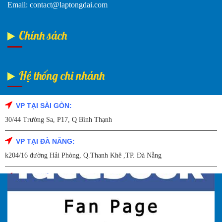
Email: contact@laptongdai.com
Chính sách
Hệ thống chi nhánh
VP TẠI SÀI GÒN:
Fanpage Facebook
30/44 Trường Sa, P17, Q Bình Thạnh
VP TẠI ĐÀ NẴNG:
k204/16 đường Hải Phòng, Q.Thanh Khê ,TP. Đà Nẵng
VP TẠI HẢI DƯƠNG:
Số 9/14 – P.Tứ Thông – TP Hải Dương
VP TẠI HẢI PHÒNG: