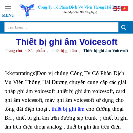
Skip
to
content
Thiết bị ghi âm Voicesoft
Trang chủ
Sản phẩm
Thiết bị ghi âm
Thiết bị ghi âm Voicesoft
/
/
/
[kkstarratings]Đơn vị chúng Công Ty Cổ Phần Dịch
Vụ Viễn Thông Hải Dương chuyên cung cấp các giải
pháp ghi âm voicesoft ,thiết bị ghi âm voicesoft, card
ghi âm voicesoft, máy ghi âm voicesoft sử dụng cho
tổng đài điện thoại ,
thiết bị ghi âm
cho đường thoại
Bri , thiết bị ghi âm trên đường sip trunk ; thiết bị ghi
âm trên điện thoại analog , thiết bị ghi âm trên điện