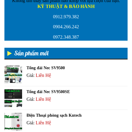
Không tìm thấy sản phẩm nào khớp với lựa chọn của bạn.
KỸ THUẬT & BẢO HÀNH
0912.979.382
0904.266.242
0972.348.387
Sản phẩm mới
Tổng đài Nec SV9500
Giá:
Liên Hệ
Tổng đài Nec SV9500SE
Giá:
Liên Hệ
Điện Thoại phòng sạch Kntech
Giá:
Liên Hệ