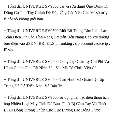
+ Tổng đài UNIVERGE SV9500 cài và sửu dụng Ứng Dụng Di
Động Có Thể Tùy Chỉnh Để Đáp Ứng Các Yêu Cầu Về số máy
lẻ nội bộ không giới hạn
+ Tổng đài UNIVERGE SV9500 Một Bộ Trung Tâm Liên Lạc
Toàn Diện Từ Các Tính Năng Cơ Bản Đến Nâng Cao với đường
bưu điện vào .ISDN ,BRI,E1,Sip trunking , sip account ,voice ip ,
IP sip ..
+ Tổng đài UNIVERGE SV9500 Công Cụ Quản Lý Chi Phí Và
Hành Chính Cho Cái Nhìn Sâu Sắc Mà Tổ Chức Yêu Cầu
+ Tổng đài UNIVERGE SV9500 Cấu Hình Và Quản Lý Tập
Trung Để Dễ Triển Khai Và Bảo Trì
+ Tổng đài UNIVERGE SV9500 sử dụng liên lạc điện thoại tích
hợp Nhiều Loại Máy Tính Để Bàn, Thiết Bị Cầm Tay Và Thiết
Bị Di Động Tương Thích Cho Lực Lượng Lao Động Được