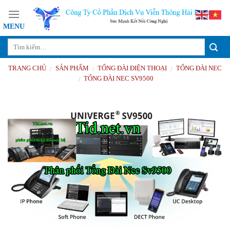
Skip
to
content
TRANG CHỦ
SẢN PHẨM
TỔNG ĐÀI ĐIỆN THOẠI
TỔNG ĐÀI NEC
/
/
/
TỔNG ĐÀI NEC SV9500
/