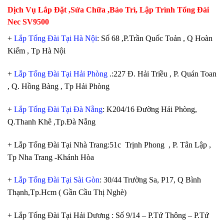
Dịch Vụ Lắp Đặt ,Sửa Chữa ,Bảo Trì, Lập Trình Tổng Đài
Nec SV9500
+
Lắp Tổng Đài Tại Hà Nội
: Số 68 ,P.Trần Quốc Toản , Q Hoàn
Kiếm , Tp Hà Nội
+
Lắp Tổng Đài Tại Hải Phòng
.:227 Đ. Hải Triều , P. Quán Toan
, Q. Hồng Bàng , Tp Hải Phòng
+
Lắp Tổng Đài Tại Đà Nẵng
: K204/16 Đường Hải Phòng,
Q.Thanh Khê ,Tp.Đà Nẵng
+ Lắp Tổng Đài Tại Nhà Trang:51c Trịnh Phong , P. Tân Lập ,
Tp Nha Trang -Khánh Hòa
+
Lắp Tổng Đài Tại Sài Gòn
: 30/44 Trường Sa, P17, Q Bình
Thạnh,Tp.Hcm ( Gần Cầu Thị Nghè)
+ Lắp Tổng Đài Tại Hải Dương : Số 9/14 – P.Tứ Thông – P.Tứ