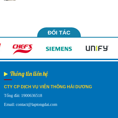
ĐỐI TÁC
Thông tin liên hệ
CTY CP DỊCH VỤ VIỄN THÔNG HẢI DƯƠNG
Tổng đài: 1900636518
Email: contact@laptongdai.com