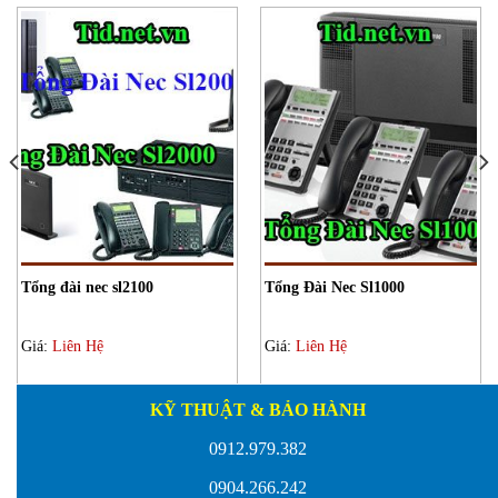
Tổng đài nec sl2100
Tổng Đài Nec Sl1000
Giá:
Liên Hệ
Giá:
Liên Hệ
KỸ THUẬT & BẢO HÀNH
0912.979.382
0904.266.242