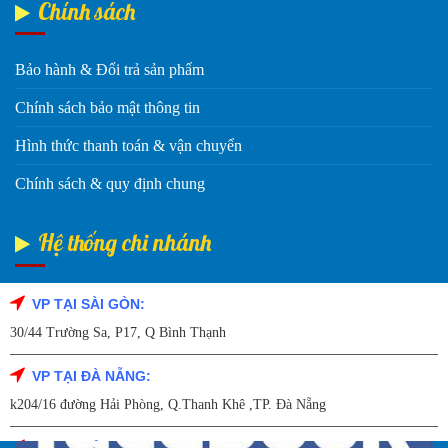
Chính sách
Bảo hành & Đổi trả sản phẩm
Chính sách bảo mật thông tin
Hình thức thanh toán & vận chuyển
Chính sách & quy định chung
Hệ thống chi nhánh
VP TẠI SÀI GÒN:
Fanpage Facebook
30/44 Trường Sa, P17, Q Bình Thạnh
VP TẠI ĐÀ NẴNG:
k204/16 đường Hải Phòng, Q.Thanh Khê ,TP. Đà Nẵng
VP TẠI HẢI DƯƠNG: