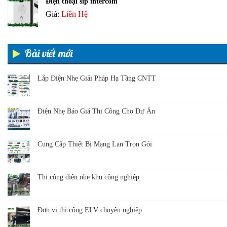
Điện thoại sip intercom
Giá:
Liên Hệ
Bài viết mới
Lắp Điện Nhẹ Giải Pháp Hạ Tầng CNTT
Điện Nhẹ Báo Giá Thi Công Cho Dự Án
Cung Cấp Thiết Bị Mạng Lan Trọn Gói
Thi công điện nhẹ khu công nghiệp
Đơn vị thi công ELV chuyên nghiệp