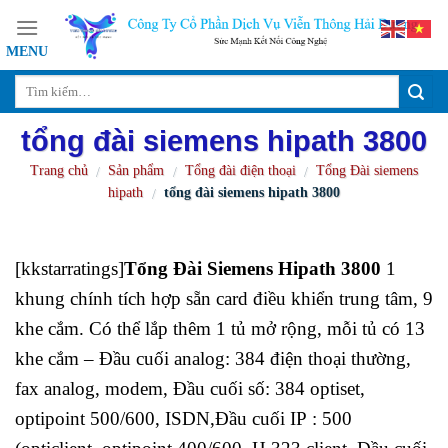
Skip
to
content
tổng đài siemens hipath 3800
Trang chủ
Sản phẩm
Tổng đài điện thoại
Tổng Đài siemens
/
/
/
hipath
tổng đài siemens hipath 3800
/
[kkstarratings]
Tổng Đài Siemens Hipath 3800
1
khung chính tích hợp sẵn card điều khiển trung tâm, 9
khe cắm. Có thể lắp thêm 1 tủ mở rộng, mỗi tủ có 13
khe cắm – Đầu cuối analog: 384 điện thoại thường,
fax analog, modem, Đầu cuối số: 384 optiset,
optipoint 500/600, ISDN,Đầu cuối IP : 500