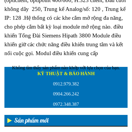
(opticlient, optipoint 400/600, H.323 client, Đầu cuối
không dây 250, Trung kế Analog/số: 120 , Trung kế
IP: 128 .Hệ thống có các khe cắm mở rộng đa năng,
cho phép cắm bất kỳ loại module mở rộng nào. điều
khiển Tổng Đài Siemens Hipath 3800 Module điều
khiển giữ các chức năng điều khiển trung tâm và kết
nối cuộc gọi. Modul điều khiển cung cấp
Không tìm thấy sản phẩm nào khớp với lựa chọn của bạn.
KỸ THUẬT & BẢO HÀNH
0912.979.382
0904.266.242
0972.348.387
Sản phẩm mới