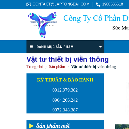
Skip
CONTACT@LAPTONGDAI.COM
1900636518
to
content
DANH MỤC SẢN PHẨM
Vật tư thiết bị viễn thông
Trang chủ
Sản phẩm
Vật tư thiết bị viễn thông
/
/
KỸ THUẬT & BẢO HÀNH
0912.979.382
0904.266.242
0972.348.387
Sản phẩm mới