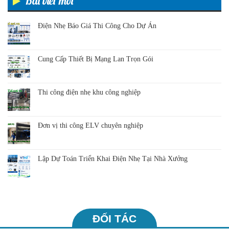
Bài viết mới
Điện Nhẹ Báo Giá Thi Công Cho Dự Án
Cung Cấp Thiết Bị Mạng Lan Trọn Gói
Thi công điện nhẹ khu công nghiệp
Đơn vị thi công ELV chuyên nghiệp
Lập Dự Toán Triển Khai Điện Nhẹ Tại Nhà Xưởng
ĐỐI TÁC