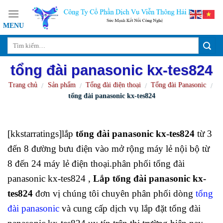
Skip
to
content
tổng đài panasonic kx-tes824
Trang chủ
Sản phẩm
Tổng đài điện thoại
Tổng đài Panasonic
/
/
/
/
tổng đài panasonic kx-tes824
[kkstarratings]lắp
tổng đài panasonic kx-tes824
từ 3
đến 8 đường bưu điện vào mở rộng máy lẻ nội bộ từ
8 đến 24 máy lẻ điện thoại.phân phối tổng đài
panasonic kx-tes824 ,
Lắp
tổng đài panasonic kx-
tes824
đơn vị chúng tôi chuyên phân phối dòng
tổng
đài panasonic
và cung cấp dịch vụ lắp đặt tổng đài