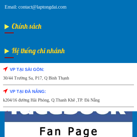
Email: contact@laptongdai.com
Chính sách
Hệ thống chi nhánh
VP TẠI SÀI GÒN:
Fanpage Facebook
30/44 Trường Sa, P17, Q Bình Thạnh
VP TẠI ĐÀ NẴNG:
k204/16 đường Hải Phòng, Q.Thanh Khê ,TP. Đà Nẵng
VP TẠI HẢI DƯƠNG:
Số 9/14 – P.Tứ Thông – TP Hải Dương
VP TẠI HẢI PHÒNG: