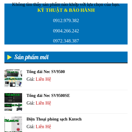
Không tìm thấy sản phẩm nào khớp với lựa chọn của bạn.
KỸ THUẬT & BẢO HÀNH
0912.979.382
0904.266.242
0972.348.387
Sản phẩm mới
Tổng đài Nec SV9500
Giá:
Liên Hệ
Tổng đài Nec SV9500SE
Giá:
Liên Hệ
Điện Thoại phòng sạch Kntech
Giá:
Liên Hệ