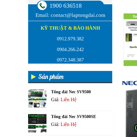
1900 636518
Email:
contact@laptongdai.com
KỸ THUẬT & BẢO HÀNH
0912.979.382
0904.266.242
0972.348.387
Sản phẩm
Tổng đài Nec SV9500
Giá:
Liên Hệ
Tổng đài Nec SV9500SE
Giá:
Liên Hệ