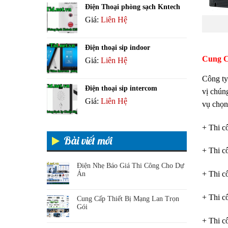
Điện Thoại phòng sạch Kntech
Giá:
Liên Hệ
Điện thoại sip indoor
Cung C
Giá:
Liên Hệ
Công ty
Điện thoại sip intercom
vị chún
Giá:
Liên Hệ
vụ chọn
+ Thi c
Bài viết mới
+ Thi 
Điện Nhẹ Báo Giá Thi Công Cho Dự
+ Thi 
Án
+ Thi c
Cung Cấp Thiết Bị Mạng Lan Trọn
Gói
+ Thi c