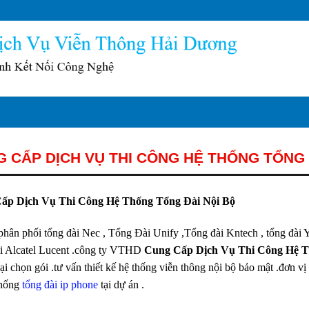
 CẤP DỊCH VỤ THI CÔNG HỆ THỐNG TỔNG 
ấp Dịch Vụ Thi Công Hệ Thống Tổng Đài Nội Bộ
phân phối tổng đài Nec , Tổng Đài Unify ,Tổng đài Kntech , tổng đài Ye
ài Alcatel Lucent .công ty VTHD
Cung Cấp Dịch Vụ Thi Công Hệ T
ại chọn gói .tư vấn thiết kế hệ thống viễn thông nội bộ bảo mật .đơn vị u
thống
tổng đài ip phone
tại dự án .