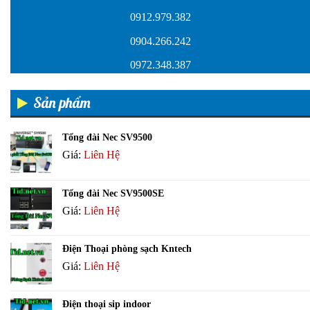
0912.979.382
0904.266.242
0972.348.387
Sản phẩm
Tổng đài Nec SV9500
Giá:
Liên Hệ
Tổng đài Nec SV9500SE
Giá:
Liên Hệ
Điện Thoại phòng sạch Kntech
Giá:
Liên Hệ
Điện thoại sip indoor