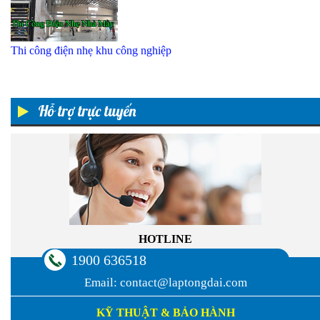
Thi công điện nhẹ khu công nghiệp
Hỗ trợ trực tuyến
HOTLINE
1900 636518
Email:
contact@laptongdai.com
KỸ THUẬT & BẢO HÀNH