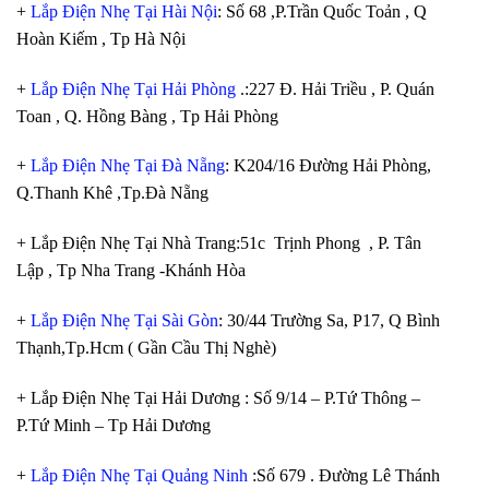
+
Lắp Điện Nhẹ Tại Hài Nội
: Số 68 ,P.Trần Quốc Toản , Q
Hoàn Kiếm , Tp Hà Nội
+
Lắp Điện Nhẹ Tại Hải Phòng
.:227 Đ. Hải Triều , P. Quán
Toan , Q. Hồng Bàng , Tp Hải Phòng
+
Lắp Điện Nhẹ Tại Đà Nẵng
: K204/16 Đường Hải Phòng,
Q.Thanh Khê ,Tp.Đà Nẵng
+ Lắp Điện Nhẹ Tại Nhà Trang:51c Trịnh Phong , P. Tân
Lập , Tp Nha Trang -Khánh Hòa
+
Lắp Điện Nhẹ Tại Sài Gòn
: 30/44 Trường Sa, P17, Q Bình
Thạnh,Tp.Hcm ( Gần Cầu Thị Nghè)
+ Lắp Điện Nhẹ Tại Hải Dương : Số 9/14 – P.Tứ Thông –
P.Tứ Minh – Tp Hải Dương
+
Lắp Điện Nhẹ Tại Quảng Ninh
:Số 679 . Đường Lê Thánh