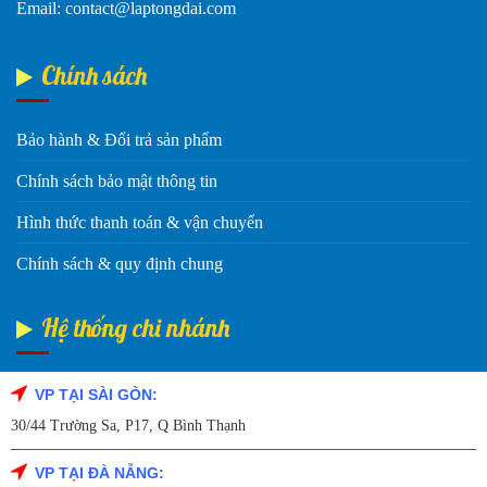
Email: contact@laptongdai.com
Chính sách
Bảo hành & Đổi trả sản phẩm
Chính sách bảo mật thông tin
Hình thức thanh toán & vận chuyển
Chính sách & quy định chung
Hệ thống chi nhánh
VP TẠI SÀI GÒN:
Fanpage Facebook
30/44 Trường Sa, P17, Q Bình Thạnh
VP TẠI ĐÀ NẴNG: