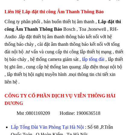
Liên Hệ Lắp đặt thi công Âm Thanh Thông Báo
Công ty phân phối , bán buốn thiết bị âm thanh ,
Lắp đặt thi
công Âm Thanh Thông Báo
Bosch , Toa ,honewell , RH-
Audio .lắp đặt thiết bị âm thanh thông báo kết nối với hệ
thống báo cháy , cài đặt âm thanh thông báo kết nối với tổng
đài nội bộ .tư vấn và cung cấp thi công lắp thiết bị mạng , thiết
bị báo cháy , hệ thống camera giám sát ,
lắp tổng đài
, lắp thiết
bị ghi âm , cung cấp hệ thống lan quang .lắp điện thoại nội bộ
, lắp thiết bị hội nghị truyền hình .mọi thông tin chi tiết xin
liên hệ .
CÔNG TY CỔ PHẦN DỊCH VỤ VIỄN THÔNG HẢI
DƯƠNG
Mst :0801169209 Hotline: 1900636518
Lắp Tổng Đài Văn Phòng Tại Hà Nội
: Số 68 ,P.Trần
Quốc Toản , Q Hoàn Kiếm , Tp Hà Nội