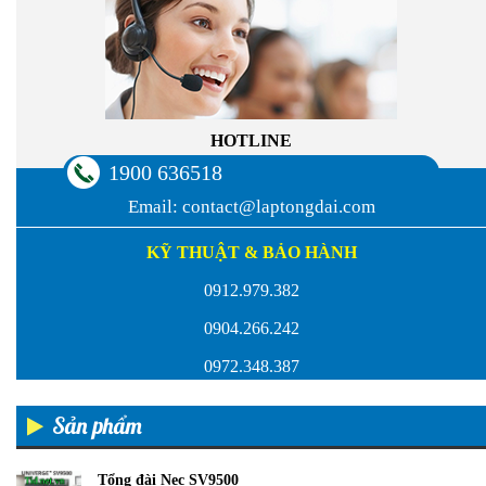
HOTLINE
1900 636518
Email:
contact@laptongdai.com
KỸ THUẬT & BẢO HÀNH
0912.979.382
0904.266.242
0972.348.387
Sản phẩm
Tổng đài Nec SV9500