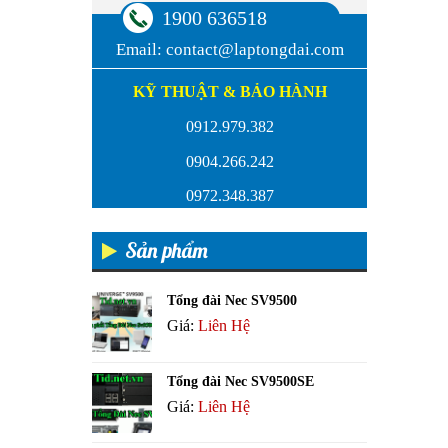
1900 636518
Email:
contact@laptongdai.com
KỸ THUẬT & BẢO HÀNH
0912.979.382
0904.266.242
0972.348.387
Sản phẩm
Tổng đài Nec SV9500
Giá:
Liên Hệ
Tổng đài Nec SV9500SE
Giá:
Liên Hệ