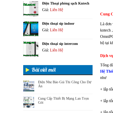
Điện Thoại phòng sạch Kntech
Giá:
Liên Hệ
Cung C
Điện thoại sip indoor
Là đơn v
Giá:
Liên Hệ
kntech ,
OmniPC
bộ tại k
Điện thoại sip intercom
Giá:
Liên Hệ
Dịch vụ
Tổng đà
Bài viết mới
Hệ Thố
như
Điện Nhẹ Báo Giá Thi Công Cho Dự
Án
+ lắp t
Cung Cấp Thiết Bị Mạng Lan Trọn
+ lắp t
Gói
+ lắp t