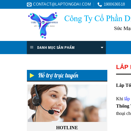
Skip
CONTACT@LAPTONGDAI.COM
1900636518
to
content
DANH MỤC SẢN PHẨM
LẮP
Hỗ trợ trực tuyến
Lắp Tổ
Khi
lắp
Thống 
thoại ch
HOTLINE