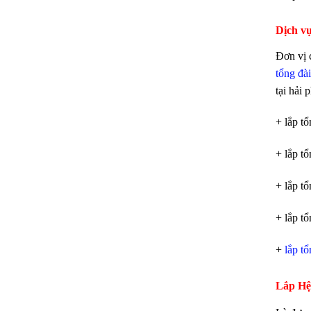
Dịch vụ
Đơn vị 
tổng đài
tại hải 
+ lắp tổ
+ lắp tổ
+ lắp tổ
+ lắp t
+
lắp t
Lắp Hệ