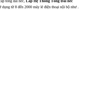
cấp tổng đài nec,
Lắp Hệ Thống Tổng Đài nec
ử dụng từ 8 đến 2000 máy lẻ điện thoại nội bộ như .