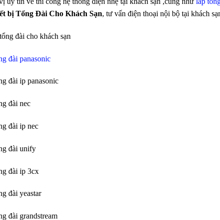
vị uy tín về thi công hệ thống điện nhẹ tại khách sạn ,cũng như
lắp tổn
iết bị Tổng Đài Cho Khách Sạn
, tư vấn điện thoại nội bộ tại khách sạ
tổng đài cho khách sạn
ổng đài panasonic
ng đài ip panasonic
ng đài nec
ng đài ip nec
ng đài unify
ng đài ip 3cx
ng đài yeastar
ổng đài grandstream