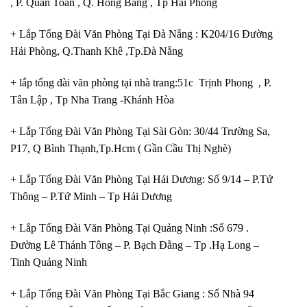
, P. Quán Toan , Q. Hồng Bàng , Tp Hải Phòng
+ Lắp Tổng Đài Văn Phòng Tại Đà Nẵng : K204/16 Đường
Hải Phòng, Q.Thanh Khê ,Tp.Đà Nẵng
+ lắp tổng đài văn phòng tại nhà trang:51c Trịnh Phong , P.
Tân Lập , Tp Nha Trang -Khánh Hòa
+ Lắp Tổng Đài Văn Phòng Tại Sài Gòn: 30/44 Trường Sa,
P17, Q Bình Thạnh,Tp.Hcm ( Gần Cầu Thị Nghè)
+ Lắp Tổng Đài Văn Phòng Tại Hải Dương: Số 9/14 – P.Tứ
Thông – P.Tứ Minh – Tp Hải Dương
+ Lắp Tổng Đài Văn Phòng Tại Quảng Ninh :Số 679 .
Đường Lê Thánh Tông – P. Bạch Đằng – Tp .Hạ Long –
Tinh Quảng Ninh
+ Lắp Tổng Đài Văn Phòng Tại Bắc Giang : Số Nhà 94