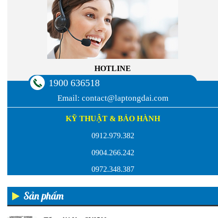
HOTLINE
1900 636518
Email:
contact@laptongdai.com
KỸ THUẬT & BẢO HÀNH
0912.979.382
0904.266.242
0972.348.387
Sản phẩm