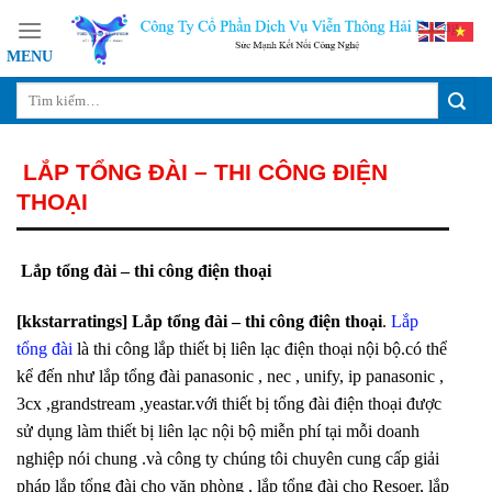
Skip
to
content
LẮP TỔNG ĐÀI – THI CÔNG ĐIỆN
THOẠI
Lắp tổng đài – thi công điện thoại
[kkstarratings] Lắp tổng đài – thi công điện thoại
.
Lắp
tổng đài
là thi công lắp thiết bị liên lạc điện thoại nội bộ.có thể
kể đến như lắp tổng đài panasonic , nec , unify, ip panasonic ,
3cx ,grandstream ,yeastar.với thiết bị tổng đài điện thoại được
sử dụng làm thiết bị liên lạc nội bộ miễn phí tại mỗi doanh
nghiệp nói chung .và công ty chúng tôi chuyên cung cấp giải
pháp lắp tổng đài cho văn phòng , lắp tổng đài cho Resoer, lắp