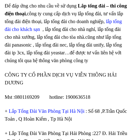
Để đáp ứng cho nhu cầu về sử dụng
Lắp tổng đài – thi công
điện thoại
,công ty cung cấp dịch vụ lắp tổng đài, tư vấn lắp
tổng đài điện thoại, lắp tổng đài cho doanh nghiệp,
lắp tổng
đài cho khách sạn
, lắp tổng đài cho nhà nghỉ, lắp tổng đài
cho nhà xưởng, lắp tổng đài cho tòa nhà.cũng như lắp tổng
đài panasonic , lắp tổng đài nec, lắp tổng đài unify, lắp tổng
đài ip 3cx, lắp tổng đài yeastar…để được tư vấn liên hệ với
chúng tôi qua hệ thông văn phòng công ty
CÔNG TY CỔ PHẦN DỊCH VỤ VIỄN THÔNG HẢI
DƯƠNG
Mst :0801169209 hotline: 1900636518
+
Lắp Tổng Đài Văn Phòng Tại Hà Nội
: Số 68 ,P.Trần Quốc
Toản , Q Hoàn Kiếm , Tp Hà Nội
+ Lắp Tổng Đài Văn Phòng Tại Hải Phòng :227 Đ. Hải Triều