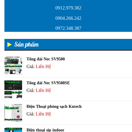
0912.979.382
0904.266.242
0972.348.387
Sản phẩm
Tổng đài Nec SV9500
Giá:
Liên Hệ
Tổng đài Nec SV9500SE
Giá:
Liên Hệ
Điện Thoại phòng sạch Kntech
Giá:
Liên Hệ
Điện thoại sip indoor