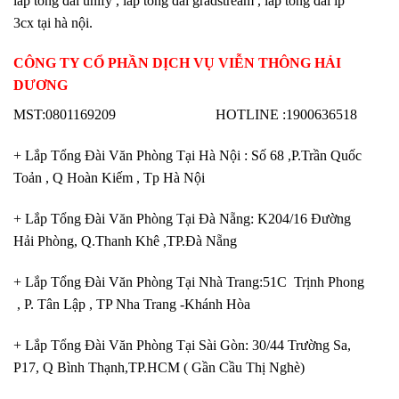
lắp tổng đài unify , lắp tổng đài gradstream , lắp tổng đài ip
3cx tại hà nội.
CÔNG TY CỔ PHẦN DỊCH VỤ VIỄN THÔNG HẢI
DƯƠNG
MST:0801169209 HOTLINE :1900636518
+ Lắp Tổng Đài Văn Phòng Tại Hà Nội : Số 68 ,P.Trần Quốc
Toản , Q Hoàn Kiếm , Tp Hà Nội
+ Lắp Tổng Đài Văn Phòng Tại Đà Nẵng: K204/16 Đường
Hải Phòng, Q.Thanh Khê ,TP.Đà Nẵng
+ Lắp Tổng Đài Văn Phòng Tại Nhà Trang:51C Trịnh Phong
, P. Tân Lập , TP Nha Trang -Khánh Hòa
+ Lắp Tổng Đài Văn Phòng Tại Sài Gòn: 30/44 Trường Sa,
P17, Q Bình Thạnh,TP.HCM ( Gần Cầu Thị Nghè)