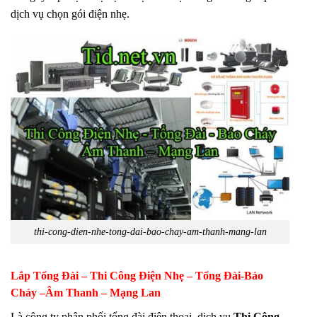
dịch vụ chọn gói điện nhẹ.
thi-cong-dien-nhe-tong-dai-bao-chay-am-thanh-mang-lan
Lắp Tổng Đài – Thi Công Điện Nhẹ – Tổng Đài-Báo
Cháy –Âm Thanh – Mạng Lan
Là công ty phân phối tổng đài điện thoại .dịch vụ
Thi Công