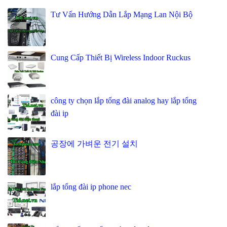
Tư Vấn Hướng Dẫn Lắp Mạng Lan Nội Bộ
Cung Cấp Thiết Bị Wireless Indoor Ruckus
công ty chọn lắp tổng đài analog hay lắp tổng
đài ip
공장에 가벼운 전기 설치
lắp tổng đài ip phone nec