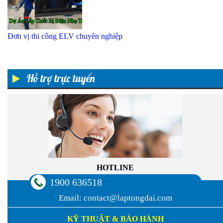
Đơn vị thi công ELV chuyên nghiệp
Hỗ trợ trực tuyến
HOTLINE
1900 636518
Email:
contact@laptongdai.com
KỸ THUẬT & BẢO HÀNH