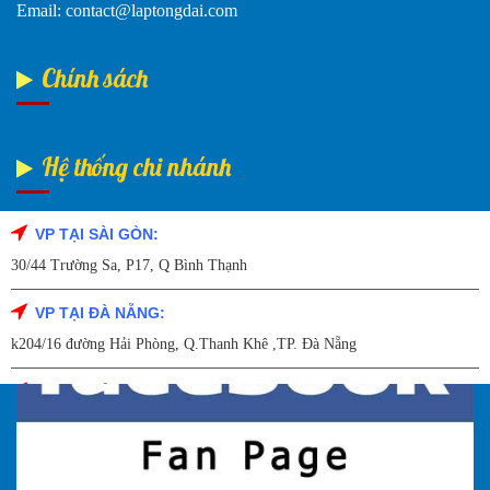
Email: contact@laptongdai.com
Chính sách
Hệ thống chi nhánh
VP TẠI SÀI GÒN:
Fanpage Facebook
30/44 Trường Sa, P17, Q Bình Thạnh
VP TẠI ĐÀ NẴNG:
k204/16 đường Hải Phòng, Q.Thanh Khê ,TP. Đà Nẵng
VP TẠI HẢI DƯƠNG:
Số 9/14 – P.Tứ Thông – TP Hải Dương
VP TẠI HẢI PHÒNG: