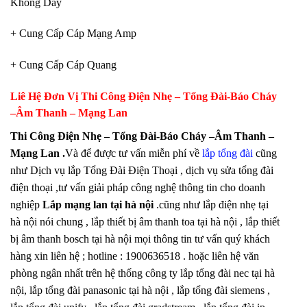
Không Dây
+ Cung Cấp Cáp Mạng Amp
+ Cung Cấp Cáp Quang
Liê Hệ Đơn Vị Thi Công
Điện Nhẹ – Tổng Đài-Báo Cháy
–Âm Thanh – Mạng Lan
Thi Công Điện Nhẹ – Tổng Đài-Báo Cháy –Âm Thanh –
Mạng Lan .
Và để được tư vấn miễn phí về
lắp tổng đài
cũng
như Dịch vụ lắp Tổng Đài Điện Thoại , dịch vụ sửa tổng đài
điện thoại ,tư vấn giải pháp công nghệ thông tin cho doanh
nghiệp
Lắp mạng lan tại hà nội
.cũng như lắp điện nhẹ tại
hà nội nói chung , lắp thiết bị âm thanh toa tại hà nội , lắp thiết
bị âm thanh bosch tại hà nội mọi thông tin tư vấn quý khách
hàng xin liên hệ ; hotline : 1900636518 . hoặc liên hệ văn
phòng ngân nhất trên hệ thống công ty lắp tổng đài nec tại hà
nội, lắp tổng đài panasonic tại hà nội , lắp tổng đài siemens ,