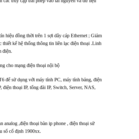
c truy cập trái phép vào tài nguyên và dữ liệu
ín hiệu đồng thời trên 1 sợi dây cáp Ethernet ; Giảm
 thiết kế hệ thống thông tin liên lạc điện thoại .Linh
m điện.
ng cho mạng điện thoại nội bộ
 để sử dụng với máy tính PC, máy tính bảng, điện
 điện thoại IP, tổng đài IP, Switch, Server, NAS,
àn analog ,điện thoại bàn ip phone , điện thoại sử
u số cố định 1900xx.