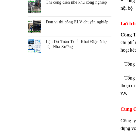
+ Tổng 
Thi công điện nhẹ khu công nghiệp
nội bộ
Đơn vị thi công ELV chuyên nghiệp
Lợi Íc
Công T
Lập Dự Toán Triển Khai Điện Nhẹ
chi phí 
Tại Nhà Xưởng
hoạt kế
+ Tổng 
+ Tổng 
thoại di
v.v.
Cung C
Công t
dụng vo