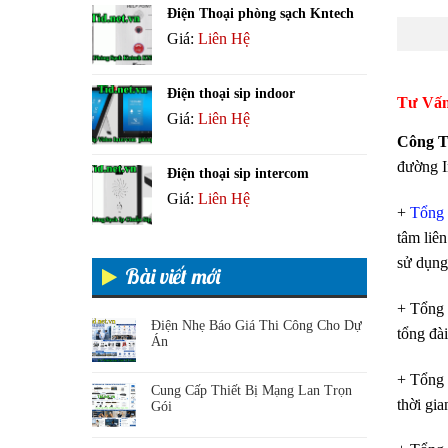
Điện Thoại phòng sạch Kntech
Giá:
Liên Hệ
Điện thoại sip indoor
Tư Vấn
Giá:
Liên Hệ
Công T
đường I
Điện thoại sip intercom
Giá:
Liên Hệ
+
Tổng 
tâm liê
sử dụng 
Bài viết mới
+ Tổng 
Điện Nhẹ Báo Giá Thi Công Cho Dự
tổng đài
Án
+ Tổng 
Cung Cấp Thiết Bị Mạng Lan Trọn
thời gia
Gói