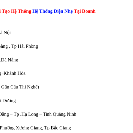
ải Tạo Hệ Thống
Hệ Thống Điện Nhẹ
Tại Doanh
Hà Nội
Bàng , Tp Hải Phòng
p.Đà Nẵng
ang -Khánh Hòa
( Gần Cầu Thị Nghè)
ải Dương
 Đằng – Tp .Hạ Long – Tinh Quảng Ninh
, Phường Xương Giang, Tp Bắc Giang