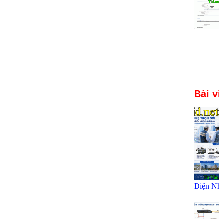
Bài v
Điện N