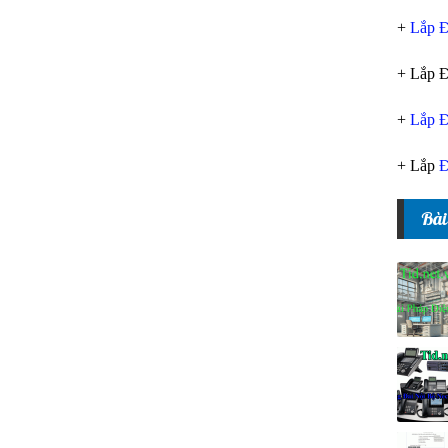
+
Lắp Đ
+ Lắp 
+
Lắp Đ
+ Lắp
Đ
Bài