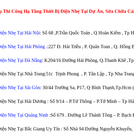
ụ Thi Công Hạ Tầng Thiết Bị Điện Nhẹ Tại Dự Án, Sửa Chữa C
iện Nhẹ Tại Hài Nội
: Số 68 ,P.Trần Quốc Toản , Q Hoàn Kiếm , Tp 
iện Nhẹ Tại Hải Phòng
.:227 Đ. Hải Triều , P. Quán Toan , Q. Hồng 
iện Nhẹ Tại Đà Nẵng
: K204/16 Đường Hải Phòng, Q.Thanh Khê ,T
iện Nhẹ Tại Nhà Trang:51c Trịnh Phong , P. Tân Lập , Tp Nha Tr
iện Nhẹ Tại Sài Gòn
: 30/44 Trường Sa, P17, Q Bình Thạnh,Tp.Hcm 
iện Nhẹ Tại Hải Dương : Số 9/14 – P.Tứ Thông – P.Tứ Minh – Tp H
iện Nhẹ Tại Quảng Ninh
:Số 679 . Đường Lê Thánh Tông – P. Bạch
Điện Nhẹ Tại Bắc Giang Uy Tín : Số Nhà 94 Đường Nguyễn Khuyến