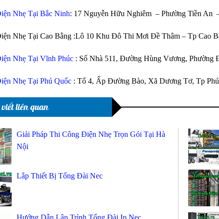
iện Nhẹ Tại Bắc Ninh
: 17 Nguyễn Hữu Nghiêm – Phường Tiền An –
Điện Nhẹ Tại Cao Bằng :Lô 10 Khu Đô Thi Mơi Đề Thâm – Tp Cao B
iện Nhẹ Tại Vĩnh Phúc
: Số Nhà 511, Đường Hùng Vương, Phường 
iện Nhẹ Tại Phú Quốc
: Tổ 4, Ấp Đường Bào, Xã Dương Tơ, Tp Phú
 viết liên quan
Giải Pháp Thi Công Điện Nhẹ Trọn Gói Tại Hà
Nội
Lắp Thiết Bị Tổng Đài Nec
Hướng Dẫn Lập Trình Tổng Đài Ip Nec