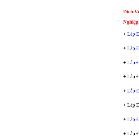
Dịch V
Nghiệp
+
Lắp Đ
+
Lắp Đ
+
Lắp Đ
+ Lắp Đ
+
Lắp Đ
+ Lắp Đ
+
Lắp Đ
+ Lắp 