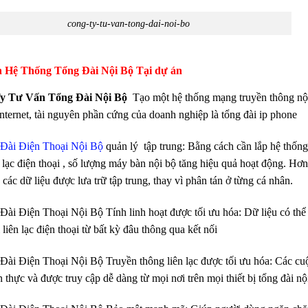
cong-ty-tu-van-tong-dai-noi-bo
 Hệ Thống Tổng Đài Nội Bộ Tại dự án
y Tư Vấn Tổng Đài Nội Bộ
Tạo một hệ thống mạng truyền thông nội 
nternet, tài nguyên phần cứng của doanh nghiệp là tổng đài ip phone
Đài Điện Thoại Nội Bộ
quản lý tập trung: Bằng cách cần lắp hệ thống
n lạc điện thoại , số lượng máy bàn nội bộ tăng hiệu quả hoạt động. H
các dữ liệu được lưa trữ tập trung, thay vì phân tán ở từng cá nhân.
Đài Điện Thoại Nội Bộ Tính linh hoạt được tối ưu hóa: Dữ liệu có thể đ
 liên lạc điện thoại từ bất kỳ đâu thông qua kết nối
Đài Điện Thoại Nội Bộ Truyền thông liên lạc được tối ưu hóa: Các cuộ
n thực và được truy cập dễ dàng từ mọi nơi trên mọi thiết bị tổng đài nộ