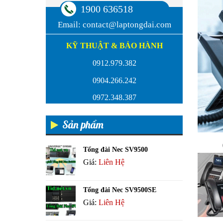
1900 636518
Email:
contact@laptongdai.com
KỸ THUẬT & BẢO HÀNH
0912.979.382
0904.266.242
0972.348.387
Sản phẩm
Tổng đài Nec SV9500
Giá:
Liên Hệ
Tổng đài Nec SV9500SE
Giá:
Liên Hệ