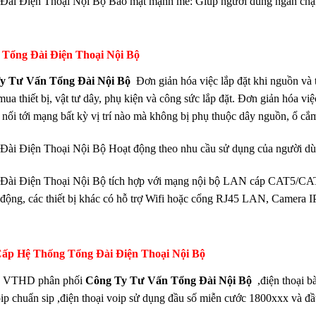
Đài Điện Thoại Nội Bộ Bảo mật mạnh mẽ: Giúp người dùng ngăn chặn cá
h Tổng Đài Điện Thoại Nội Bộ
y Tư Vấn Tổng Đài Nội Bộ
Đơn giản hóa việc lắp đặt khi nguồn và t
mua thiết bị, vật tư dây, phụ kiện và công sức lắp đặt. Đơn giản hóa việc
t nối tới mạng bất kỳ vị trí nào mà không bị phụ thuộc dây nguồn, ổ cắ
Đài Điện Thoại Nội Bộ Hoạt động theo nhu cầu sử dụng của người dù
Đài Điện Thoại Nội Bộ tích hợp với mạng nội bộ LAN cáp CAT5/CAT6
 động, các thiết bị khác có hỗ trợ Wifi hoặc cổng RJ45 LAN, Camera IP,
ấp Hệ Thống Tổng Đài Điện Thoại Nội Bộ
y VTHD phân phối
Công Ty Tư Vấn Tổng Đài Nội Bộ
,điện thoại b
ip chuẩn sip ,điện thoại voip sử dụng đầu số miễn cước 1800xxx và đầ