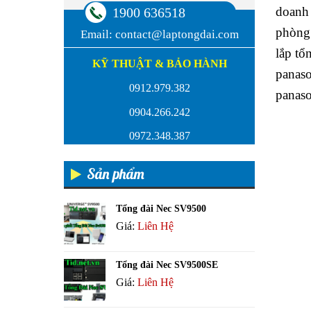
doanh 
1900 636518
phòng 
Email:
contact@laptongdai.com
lắp tổ
KỸ THUẬT & BẢO HÀNH
panaso
0912.979.382
panaso
0904.266.242
0972.348.387
Sản phẩm
Tổng đài Nec SV9500
Giá:
Liên Hệ
Tổng đài Nec SV9500SE
Giá:
Liên Hệ