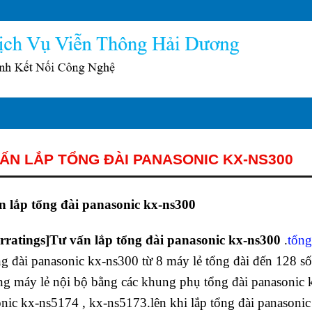
ẤN LẮP TỔNG ĐÀI PANASONIC KX-NS300
n lắp tổng đài panasonic kx-ns300
arratings]Tư vấn lắp tổng đài panasonic kx-ns300
.
tổng
ng đài panasonic kx-ns300 từ 8 máy lẻ tổng đài đến 128 số
g máy lẻ nội bộ bằng các khung phụ tổng đài panasonic k
nic kx-ns5174 , kx-ns5173.lên khi lắp tổng đài panasonic