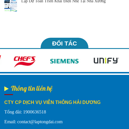
Lập Dự Toán Triển Khai Điện Nhẹ Tại Nhà Xưởng
ĐỐI TÁC
Thông tin liên hệ
CTY CP DỊCH VỤ VIỄN THÔNG HẢI DƯƠNG
Tổng đài: 1900636518
Email: contact@laptongdai.com