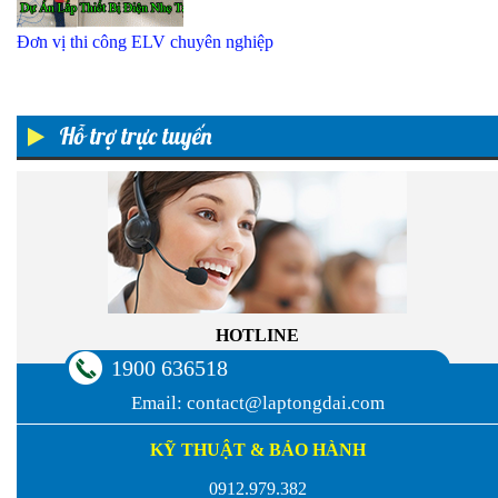
Đơn vị thi công ELV chuyên nghiệp
Hỗ trợ trực tuyến
HOTLINE
1900 636518
Email:
contact@laptongdai.com
KỸ THUẬT & BẢO HÀNH
0912.979.382