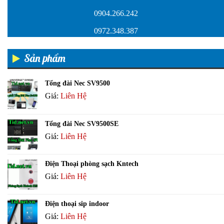
0904.266.242
0972.348.387
Sản phẩm
Tổng đài Nec SV9500
Giá:
Liên Hệ
Tổng đài Nec SV9500SE
Giá:
Liên Hệ
Điện Thoại phòng sạch Kntech
Giá:
Liên Hệ
Điện thoại sip indoor
Giá:
Liên Hệ