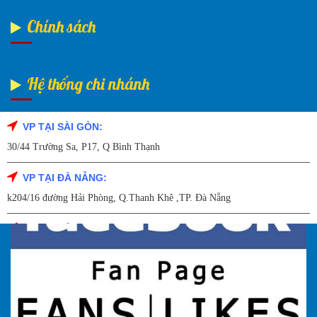
Chính sách
Hệ thống chi nhánh
VP TẠI SÀI GÒN:
Fanpage Facebook
30/44 Trường Sa, P17, Q Bình Thạnh
VP TẠI ĐÀ NẴNG:
k204/16 đường Hải Phòng, Q.Thanh Khê ,TP. Đà Nẵng
VP TẠI HẢI DƯƠNG:
Số 9/14 – P.Tứ Thông – TP Hải Dương
VP TẠI HẢI PHÒNG:
227 Đường Hải Triều , P. Quán Toan , Q. Hồng Bàng , Tp Hải Phòng