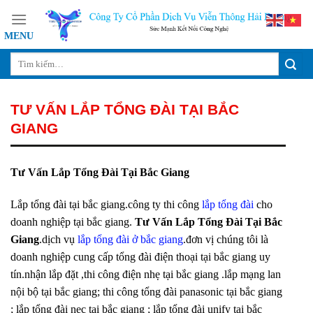
Skip
to
content
TƯ VẤN LẮP TỔNG ĐÀI TẠI BẮC
GIANG
Tư Vấn Lắp Tổng Đài Tại Bắc Giang
Lắp tổng đài tại bắc giang.công ty thi công
lắp tổng đài
cho
doanh nghiệp tại bắc giang.
Tư Vấn Lắp Tổng Đài Tại Bắc
Giang
.dịch vụ
lắp tổng đài ở bắc giang
.đơn vị chúng tôi là
doanh nghiệp cung cấp tổng đài điện thoại tại bắc giang uy
tín.nhận lắp đặt ,thi công điện nhẹ tại bắc giang .lắp mạng lan
nội bộ tại bắc giang; thi công tổng đài panasonic tại bắc giang
; lắp tổng đài nec tại bắc giang ; lắp tổng đài unify tại bắc