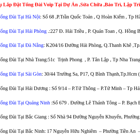
ụ Lắp Đặt Tổng Đài Voip Tại Dự Án ,Sửa Chữa ,Bảo Trì, Lập Tr
ổng Đài Tại Hà Nội
: Số 68 ,P.Trần Quốc Toản , Q Hoàn Kiếm , Tp H
ổng Đài Tại Hải Phòng
.:227 Đ. Hải Triều , P. Quán Toan , Q. Hồng 
ổng Đài Tại Đà Nẵng
: K204/16 Đường Hải Phòng, Q.Thanh Khê ,T
ổng Đài Tại Nhà Trang:51c Trịnh Phong , P. Tân Lập , Tp Nha Tr
ổng Đài Tại Sài Gòn
: 30/44 Trường Sa, P17, Q Bình Thạnh,Tp.Hcm 
ổng Đài Tại Hải Dương : Số 9/14 – P.Tứ Thông – P.Tứ Minh – Tp H
ổng Đài Tại Quảng Ninh
:Số 679 . Đường Lê Thánh Tông – P. Bạch
Tổng Đài Tại Bắc Giang : Số Nhà 94 Đường Nguyễn Khuyến, Phườn
ổng Đài Tại Bắc Ninh: 17 Nguyễn Hữu Nghiêm – Phường Tiền An –