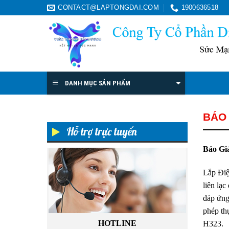
Skip
CONTACT@LAPTONGDAI.COM
1900636518
to
content
DANH MỤC SẢN PHẨM
BÁO 
Hỗ trợ trực tuyến
Báo Gi
Lắp Điệ
liên lạ
đáp ứng 
phép th
HOTLINE
H323.