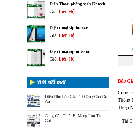
Điện Thoại phòng sạch Kntech
Giá:
Liên Hệ
Điện thoại sip indoor
Giá:
Liên Hệ
Điện thoại sip intercom
Giá:
Liên Hệ
Bài viết mới
Báo Gi
Công 
Điện Nhẹ Báo Giá Thi Công Cho Dự
Thống L
Án
Thoại N
Cung Cấp Thiết Bị Mạng Lan Trọn
+ Thi C
Gói