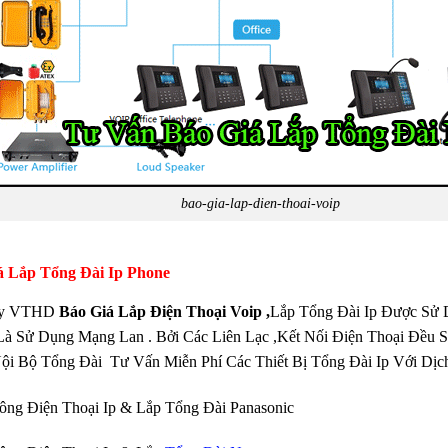
bao-gia-lap-dien-thoai-voip
á Lắp Tổng Đài Ip Phone
Ty VTHD
Báo Giá Lắp Điện Thoại Voip ,
Lắp Tổng Đài Ip Được Sử 
à Sử Dụng Mạng Lan . Bởi Các Liên Lạc ,Kết Nối Điện Thoại Đều 
ội Bộ Tổng Đài Tư Vấn Miễn Phí Các Thiết Bị Tổng Đài Ip Với Dịch
ông Điện Thoại Ip & Lắp Tổng Đài Panasonic