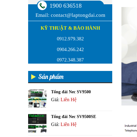
1900 636518
Email:
contact@laptongdai.com
KỸ THUẬT & BẢO HÀNH
0912.979.382
0904.266.242
0972.348.387
Sản phẩm
Tổng đài Nec SV9500
Giá:
Liên Hệ
Tổng đài Nec SV9500SE
Giá:
Liên Hệ