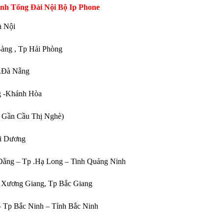
ình Tổng Đài Nội Bộ Ip Phone
à Nội
Bàng , Tp Hải Phòng
p.Đà Nẵng
ang -Khánh Hòa
( Gần Cầu Thị Nghè)
ải Dương
 Đằng – Tp .Hạ Long – Tinh Quảng Ninh
g Xương Giang, Tp Bắc Giang
 Tp Bắc Ninh – Tỉnh Bắc Ninh