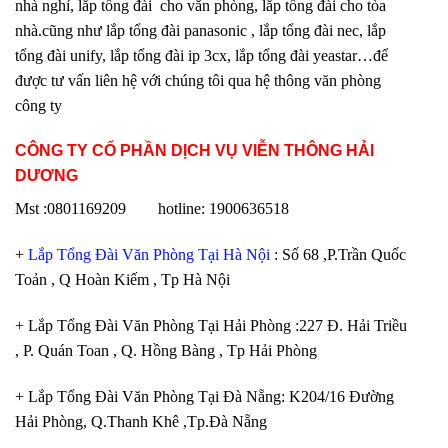
nhà nghỉ, lắp tổng đài cho văn phòng, lắp tổng đài cho tòa
nhà.cũng như lắp tổng đài panasonic , lắp tổng đài nec, lắp
tổng đài unify, lắp tổng đài ip 3cx, lắp tổng đài yeastar…để
được tư vấn liên hệ với chúng tôi qua hệ thông văn phòng
công ty
CÔNG TY CỔ PHẦN DỊCH VỤ VIỄN THÔNG HẢI
DƯƠNG
Mst :0801169209 hotline: 1900636518
+
Lắp Tổng Đài Văn Phòng Tại Hà Nội
: Số 68 ,P.Trần Quốc
Toản , Q Hoàn Kiếm , Tp Hà Nội
+ Lắp Tổng Đài Văn Phòng Tại Hải Phòng :227 Đ. Hải Triều
, P. Quán Toan , Q. Hồng Bàng , Tp Hải Phòng
+ Lắp Tổng Đài Văn Phòng Tại Đà Nẵng: K204/16 Đường
Hải Phòng, Q.Thanh Khê ,Tp.Đà Nẵng