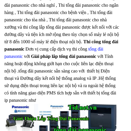
đài panasonic cho nhà nghỉ , Thi tổng đài panasonic cho ngân
hàng , Thi tổng đài panasonic cho bệnh viện , Thi tổng đài
panasonic cho tòa nhà , Thi tổng đài panasonic cho nhà
xưởng và thi công lắp tổng đài panasonic được kết nối với các
đường dây và tiện ích mở rộng theo tùy chọn số máy lẻ nội bộ
từ 8 đến 1000 số máy lẻ điện thoại nội bộ.
Thi công tổng đài
panasonic
Đơn vị cung cấp dịch vụ thi công
tổng đài
panasonic
với
Giải pháp lắp tổng đài panasonic
với Tính
năng hoặt động không giới hạn cho cuộc liên lạc điện thoại
nội bộ .tổng đài panasonic sẵn sàng cao với thiết bị Điện
thoại và Đường dây kết nối hệ thống analog và IP .Hệ thống
sử dụng điện thoại trong liên lạc nội bộ và ra ngoài hệ thống
có tính năng giao diện PMS tích hợp sẵn với thiết bị tổng đài
ip panasonic như