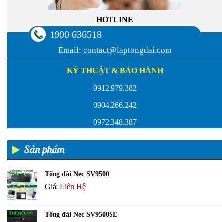
HOTLINE
1900 636518
Email:
contact@laptongdai.com
KỸ THUẬT & BẢO HÀNH
0912.979.382
0904.266.242
0972.348.387
Sản phẩm
Tổng đài Nec SV9500
Giá:
Liên Hệ
Tổng đài Nec SV9500SE