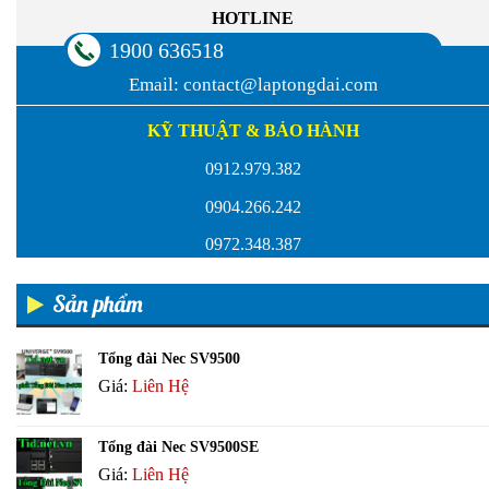
HOTLINE
1900 636518
Email:
contact@laptongdai.com
KỸ THUẬT & BẢO HÀNH
0912.979.382
0904.266.242
0972.348.387
Sản phẩm
Tổng đài Nec SV9500
Giá:
Liên Hệ
Tổng đài Nec SV9500SE
Giá:
Liên Hệ