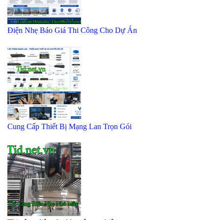
Điện Nhẹ Báo Giá Thi Công Cho Dự Án
Cung Cấp Thiết Bị Mạng Lan Trọn Gói