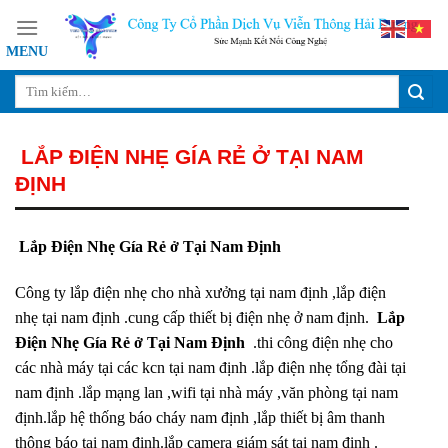
Skip
to
content
LẮP ĐIỆN NHẸ GÍA RẺ Ở TẠI NAM
ĐỊNH
Lắp Điện Nhẹ Gía Rẻ ở Tại Nam Định
Công ty lắp điện nhẹ cho nhà xưởng tại nam định ,lắp điện
nhẹ tại nam định .cung cấp thiết bị điện nhẹ ở nam định.
Lắp
Điện Nhẹ Gía Rẻ ở Tại Nam Định
.thi công điện nhẹ cho
các nhà máy tại các kcn tại nam định .lắp điện nhẹ tổng đài tại
nam định .lắp mạng lan ,wifi tại nhà máy ,văn phòng tại nam
định.lắp hệ thống báo cháy nam định ,lắp thiết bị âm thanh
thông báo tại nam định.lắp camera giám sát tại nam định .