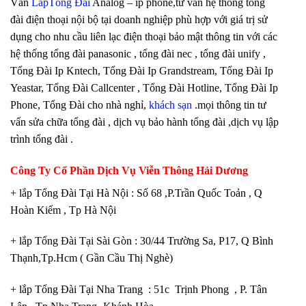
Vấn
LắpTổng Đài
Analog – ip phone,tư vấn hệ thống tổng
đài điện thoại nội bộ tại doanh nghiệp phù hợp với giá trị sử
dụng cho nhu cầu liên lạc điện thoại bảo mật thông tin với các
hệ thống tổng đài panasonic , tổng đài nec , tổng đài unify ,
Tổng Đài Ip Kntech, Tổng Đài Ip Grandstream, Tổng Đài Ip
Yeastar, Tổng Đài Callcenter , Tổng Đài Hotline, Tổng Đài Ip
Phone, Tổng Đài cho nhà nghỉ,
khách sạn
.mọi thông tin tư
vấn sửa chữa tổng đài , dịch vụ bảo hành tổng đài ,dịch vụ lập
trình tổng đài .
Công Ty Cổ Phần Dịch Vụ Viễn Thông Hải Dương
+ lắp Tổng Đài Tại Hà Nội : Số 68 ,P.Trần Quốc Toản , Q
Hoàn Kiếm , Tp Hà Nội
+ lắp Tổng Đài Tại Sài Gòn : 30/44 Trường Sa, P17, Q Bình
Thạnh,Tp.Hcm ( Gần Cầu Thị Nghè)
+ lắp Tổng Đài Tại Nha Trang : 51c Trịnh Phong , P. Tân