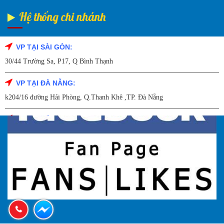
Hệ thống chi nhánh
VP TẠI SÀI GÒN:
Fanpage Facebook
30/44 Trường Sa, P17, Q Bình Thạnh
VP TẠI ĐÀ NẴNG:
k204/16 đường Hải Phòng, Q.Thanh Khê ,TP. Đà Nẵng
VP TẠI HẢI DƯƠNG:
Số 9/14 – P.Tứ Thông – TP Hải Dương
VP TẠI HẢI PHÒNG:
227 Đường Hải Triều , P. Quán Toan , Q. Hồng Bàng , Tp Hải Phòng
VP TẠI HÀ NỘI
27A Trần Hưng đạo – Q.Hoàn Kiếm – TP Hà Nội