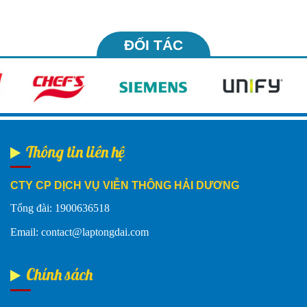
ĐỐI TÁC
Thông tin liên hệ
CTY CP DỊCH VỤ VIỄN THÔNG HẢI DƯƠNG
Tổng đài: 1900636518
Email: contact@laptongdai.com
Chính sách