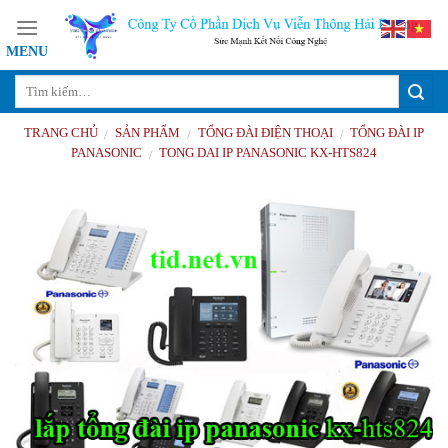
Skip
to
content
TRANG CHỦ
SẢN PHẨM
TỔNG ĐÀI ĐIỆN THOẠI
TỔNG ĐÀI IP
/
/
/
PANASONIC
TONG DAI IP PANASONIC KX-HTS824
/