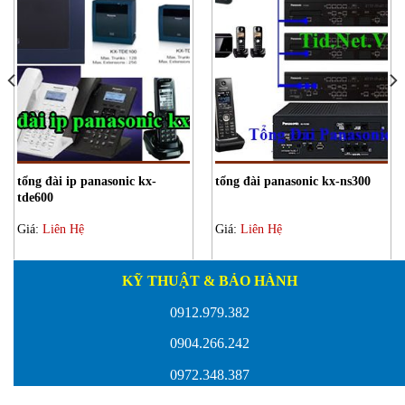
tổng đài ip panasonic kx-
tổng đài panasonic kx-ns300
tde600
Giá:
Liên Hệ
Giá:
Liên Hệ
KỸ THUẬT & BẢO HÀNH
0912.979.382
0904.266.242
0972.348.387