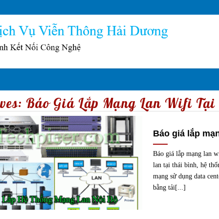
ves:
Báo Giá Lắp Mạng Lan Wifi Tại
Báo giá lắp mạng
Báo giá lắp mạng lan w
lan tại thái bình, hệ 
mạng sử dụng data cente
bằng tải[...]