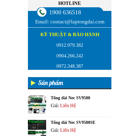
HOTLINE
1900 636518
Email:
contact@laptongdai.com
KỸ THUẬT & BẢO HÀNH
0912.979.382
0904.266.242
0972.348.387
Sản phẩm
Tổng đài Nec SV9500
Giá:
Liên Hệ
Tổng đài Nec SV9500SE
Giá:
Liên Hệ