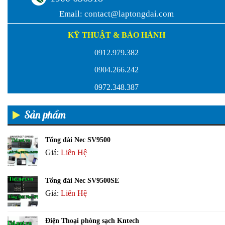
Email:
contact@laptongdai.com
KỸ THUẬT & BẢO HÀNH
0912.979.382
0904.266.242
0972.348.387
Sản phẩm
Tổng đài Nec SV9500
Giá:
Liên Hệ
Tổng đài Nec SV9500SE
Giá:
Liên Hệ
Điện Thoại phòng sạch Kntech