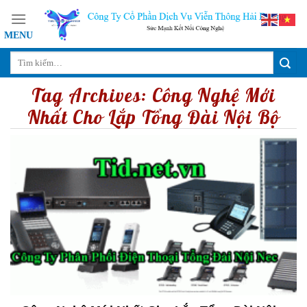
Skip
to
content
Tag Archives:
Công Nghệ Mới
Nhất Cho Lắp Tổng Đài Nội Bộ