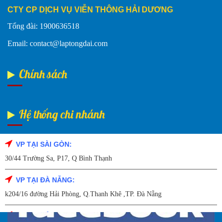
CTY CP DỊCH VỤ VIỄN THÔNG HẢI DƯƠNG
Tổng đài: 1900636518
Email: contact@laptongdai.com
Chính sách
Hệ thống chi nhánh
VP TẠI SÀI GÒN:
Fanpage Facebook
30/44 Trường Sa, P17, Q Bình Thạnh
VP TẠI ĐÀ NẴNG:
k204/16 đường Hải Phòng, Q.Thanh Khê ,TP. Đà Nẵng
VP TẠI HẢI DƯƠNG: