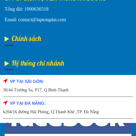
Tổng đài: 1900636518
Email: contact@laptongdai.com
Chính sách
Hệ thống chi nhánh
VP TẠI SÀI GÒN:
Fanpage Facebook
30/44 Trường Sa, P17, Q Bình Thạnh
VP TẠI ĐÀ NẴNG:
k204/16 đường Hải Phòng, Q.Thanh Khê ,TP. Đà Nẵng
VP TẠI HẢI DƯƠNG:
Số 9/14 – P.Tứ Thông – TP Hải Dương