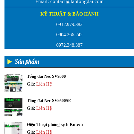
Email:
contact@laptongdai.com
KỸ THUẬT & BẢO HÀNH
0912.979.382
0904.266.242
0972.348.387
Sản phẩm
Tổng đài Nec SV9500
Giá:
Liên Hệ
Tổng đài Nec SV9500SE
Giá:
Liên Hệ
Điện Thoại phòng sạch Kntech
Giá:
Liên Hệ