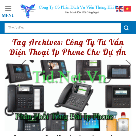
Skip
to
content
Tag Archives:
Công Ty Tư Vấn
Điện Thoại Ip Phone Cho Dự Án