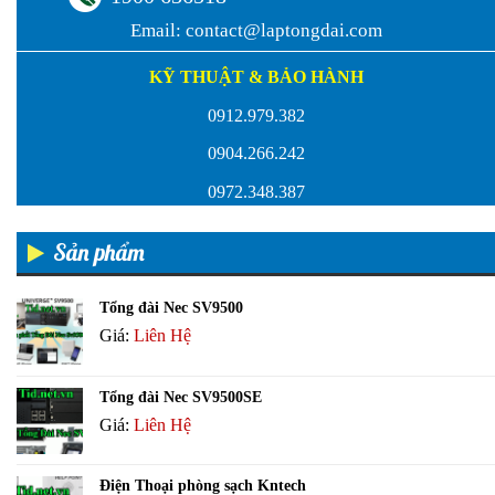
Email:
contact@laptongdai.com
KỸ THUẬT & BẢO HÀNH
0912.979.382
0904.266.242
0972.348.387
Sản phẩm
Tổng đài Nec SV9500
Giá:
Liên Hệ
Tổng đài Nec SV9500SE
Giá:
Liên Hệ
Điện Thoại phòng sạch Kntech