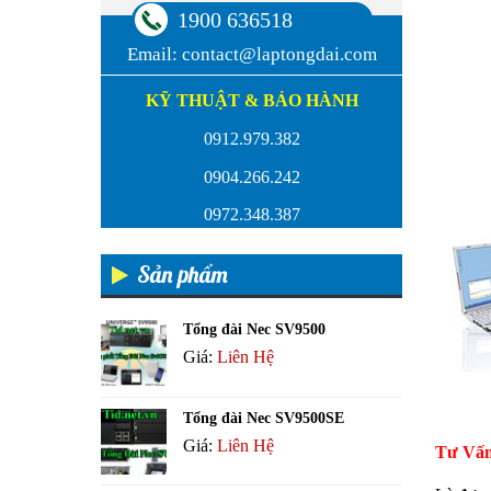
1900 636518
Email:
contact@laptongdai.com
KỸ THUẬT & BẢO HÀNH
0912.979.382
0904.266.242
0972.348.387
Sản phẩm
Tổng đài Nec SV9500
Giá:
Liên Hệ
Tổng đài Nec SV9500SE
Giá:
Liên Hệ
Tư Vấn