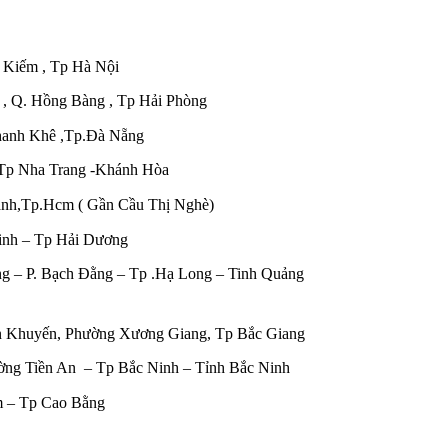
 Kiếm , Tp Hà Nội
 , Q. Hồng Bàng , Tp Hải Phòng
hanh Khê ,Tp.Đà Nẵng
, Tp Nha Trang -Khánh Hòa
ạnh,Tp.Hcm ( Gần Cầu Thị Nghè)
Minh – Tp Hải Dương
g – P. Bạch Đằng – Tp .Hạ Long – Tinh Quảng
ễn Khuyến, Phường Xương Giang, Tp Bắc Giang
ng Tiền An – Tp Bắc Ninh – Tỉnh Bắc Ninh
m – Tp Cao Bằng