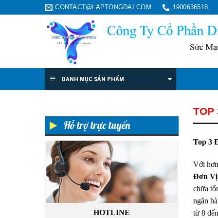
Skip
CONTACT@LAPTONGDAI.COM
1900636518
to
content
DANH MỤC SẢN PHẨM
TOP 
Hỗ trợ trực tuyến
Top 3 
Với hơn
Đơn Vị
chữa tổn
ngân hàn
HOTLINE
từ 8 đế