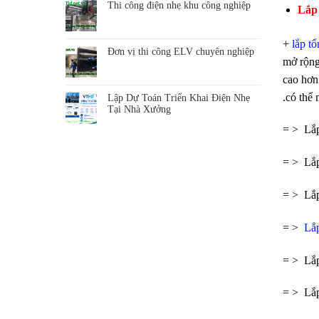
Thi công điện nhẹ khu công nghiệp
Lắp 
+
lắp tổ
Đơn vị thi công ELV chuyên nghiệp
mở rộng
cao hơn
.có thể 
Lập Dự Toán Triển Khai Điện Nhẹ
Tại Nhà Xưởng
= > Lắp
= > Lắp
= > Lắp
= >
Lắp
= > Lắp
= > Lắp