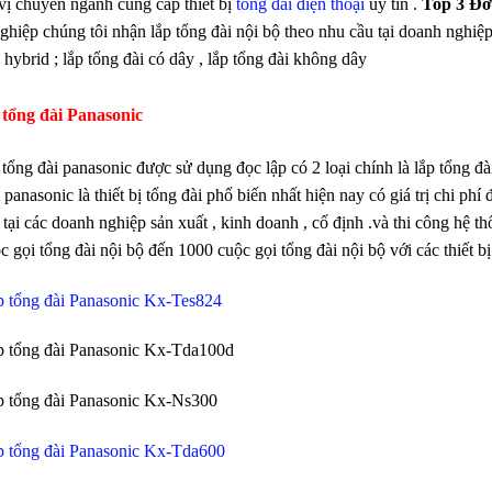
vị chuyên ngành cung cấp thiết bị
tổng đài điện thoại
uy tin .
Top 3 Đơ
hiệp chúng tôi nhận lắp tổng đài nội bộ theo nhu cầu tại doanh nghiệp .
 hybrid ; lắp tổng đài có dây , lắp tổng đài không dây
tổng đài Panasonic
 tổng đài panasonic được sử dụng đọc lập có 2 loại chính là lắp tổng đà
 panasonic là thiết bị tổng đài phổ biến nhất hiện nay có giá trị chi p
tại các doanh nghiệp sản xuất , kinh doanh , cố định .và thi công hệ t
c gọi tổng đài nội bộ đến 1000 cuộc gọi tổng đài nội bộ với các thiết 
 tổng đài Panasonic Kx-Tes824
 tổng đài Panasonic Kx-Tda100d
 tổng đài Panasonic Kx-Ns300
p tổng đài Panasonic Kx-Tda600