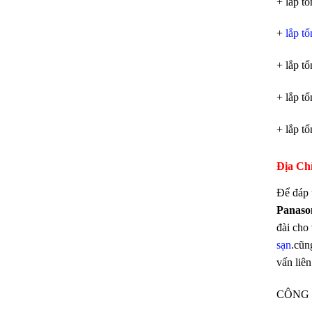
+ lắp t
+
lắp t
+ lắp t
+ lắp t
+ lắp tổ
Địa Ch
Để đáp 
Panaso
đài cho
sạn
.cũn
vấn liê
CÔNG 