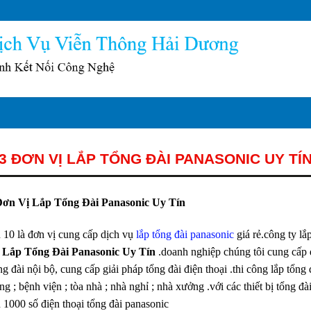
3 ĐƠN VỊ LẮP TỔNG ĐÀI PANASONIC UY TÍ
Đơn Vị Lắp Tổng Đài Panasonic Uy Tín
 10 là đơn vị cung cấp dịch vụ
lắp tổng đài panasonic
giá rẻ.công ty lắ
 Lắp Tổng Đài Panasonic Uy Tín
.doanh nghiệp chúng tôi cung cấp dị
g đài nội bộ, cung cấp giải pháp tổng đài điện thoại .thi công lắp tổng
g ; bệnh viện ; tòa nhà ; nhà nghỉ ; nhà xưởng .với các thiết bị tổng đ
n 1000 số điện thoại tổng đài panasonic