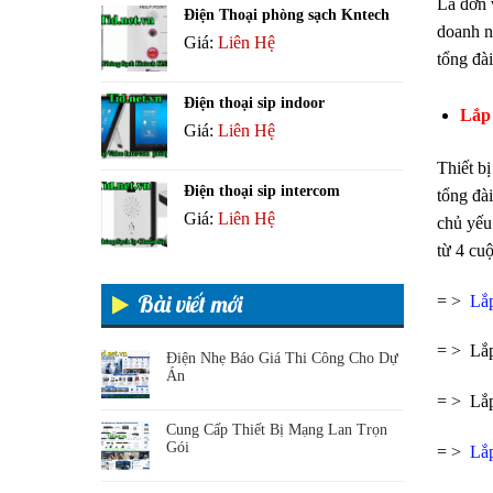
Là đơn 
Điện Thoại phòng sạch Kntech
doanh ng
Giá:
Liên Hệ
tổng đài
Điện thoại sip indoor
Lắp 
Giá:
Liên Hệ
Thiết bị
Điện thoại sip intercom
tổng đài
Giá:
Liên Hệ
chủ yếu 
từ 4 cuộ
Bài viết mới
= >
Lắp
= > Lắp
Điện Nhẹ Báo Giá Thi Công Cho Dự
Án
= > Lắp
Cung Cấp Thiết Bị Mạng Lan Trọn
Gói
= >
Lắ