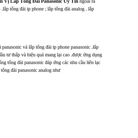
n Vị Lắp Tổng Đài Panasonic Uy Tín
ngoài ra
lắp tổng đài ip phone ; lắp tổng đài analog . lắp
i panasonic và lắp tổng đài ip phone panasonic .lắp
hí đầu tư thấp và hiệu quả mang lại cao .được ứng dụng
hống tổng đài panasonic đáp ứng các nhu cầu liên lạc
bị tổng đài panasonic analog như