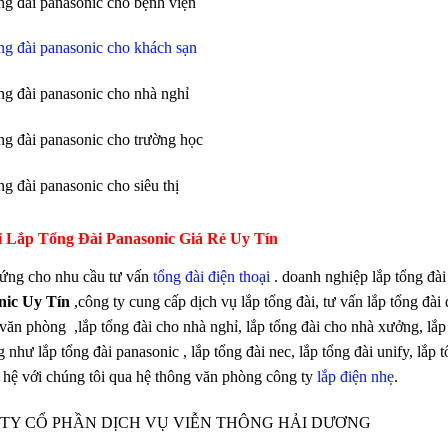
ổng đài panasonic cho bệnh viện
ổng đài panasonic cho khách sạn
ổng đài panasonic cho nhà nghỉ
ổng đài panasonic cho trường học
ng đài panasonic cho siêu thị
ỉ Lắp Tổng Đài Panasonic Giá Rẻ Uy Tín
ứng cho nhu cầu tư vấn
tổng đài điện thoại
. doanh nghiệp lắp tổng đài 
nic Uy Tín
,công ty cung cấp dịch vụ lắp tổng đài, tư vấn lắp tổng đài 
 văn phòng ,lắp tổng đài cho nhà nghỉ, lắp tổng đài cho nhà xưởng, lắp
g như lắp tổng đài panasonic , lắp tổng đài nec, lắp tổng đài unify, lắp t
n hệ với chúng tôi qua hệ thông văn phòng công ty
lắp điện nhẹ
.
TY CỔ PHẦN DỊCH VỤ VIỄN THÔNG HẢI DƯƠNG