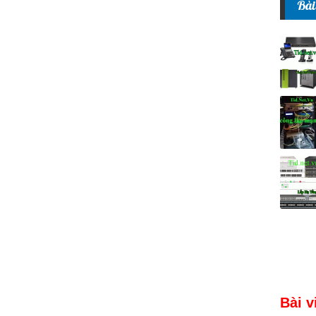
Bài
Bài v