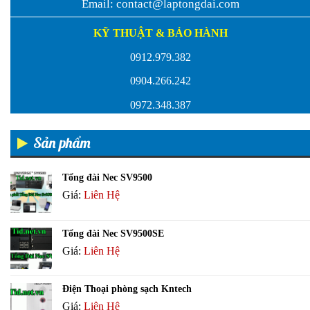
Email:
contact@laptongdai.com
KỸ THUẬT & BẢO HÀNH
0912.979.382
0904.266.242
0972.348.387
Sản phẩm
Tổng đài Nec SV9500
Giá:
Liên Hệ
Tổng đài Nec SV9500SE
Giá:
Liên Hệ
Điện Thoại phòng sạch Kntech
Giá:
Liên Hệ