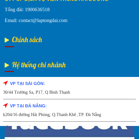
Tổng đài: 1900636518
Email: contact@laptongdai.com
Chính sách
Hệ thống chi nhánh
VP TẠI SÀI GÒN:
Fanpage Facebook
30/44 Trường Sa, P17, Q Bình Thạnh
VP TẠI ĐÀ NẴNG:
k204/16 đường Hải Phòng, Q.Thanh Khê ,TP. Đà Nẵng
VP TẠI HẢI DƯƠNG:
Số 9/14 – P.Tứ Thông – TP Hải Dương