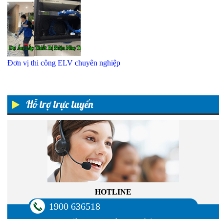
Đơn vị thi công ELV chuyên nghiệp
Hỗ trợ trực tuyến
HOTLINE
1900 636518