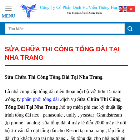
Skip
to
content
SỬA CHỮA THI CÔNG TỔNG ĐÀI TẠI
NHA TRANG
Sửa Chữa Thi Công Tổng Đài Tại Nha Trang
Là nhà cung cấp tổng đài điện thoại nội bộ với hơn 15 năm
.công ty
phân phối tổng đài
.dịch vụ
Sửa Chữa Thi Công
Tổng Đài Tại Nha Trang
,hỗ trợ miễn phí các kỹ thuật lập
trình tổng đài nec , panasonic , unify , yeastar ,Grandstream
,ip phone , analog .sửa tổng đài 4 máy lẻ đến 2000 máy lẻ nội
bộ .tư vấn lắp đặt tổng đài cho Resort tại nha trang , lắp tổng
đài cho khách sạn tại nha trang , lắp tổng đài cho nhà nghỉ tại