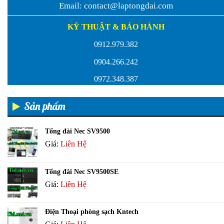
Email:
contact@laptongdai.com
KỸ THUẬT & BẢO HÀNH
0912.979.382
0904.266.242
0972.348.387
Sản phẩm
Tổng đài Nec SV9500
Giá:
Liên Hệ
Tổng đài Nec SV9500SE
Giá:
Liên Hệ
Điện Thoại phòng sạch Kntech