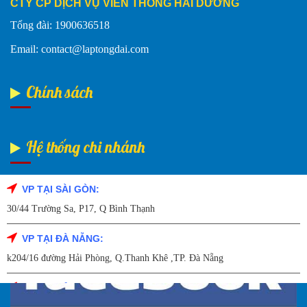
CTY CP DỊCH VỤ VIỄN THÔNG HẢI DƯƠNG
Tổng đài: 1900636518
Email: contact@laptongdai.com
Chính sách
Hệ thống chi nhánh
VP TẠI SÀI GÒN:
Fanpage Facebook
30/44 Trường Sa, P17, Q Bình Thạnh
VP TẠI ĐÀ NẴNG:
k204/16 đường Hải Phòng, Q.Thanh Khê ,TP. Đà Nẵng
VP TẠI HẢI DƯƠNG: