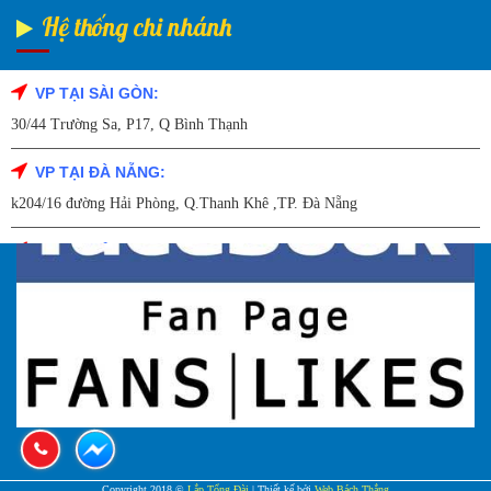
Hệ thống chi nhánh
VP TẠI SÀI GÒN:
Fanpage Facebook
30/44 Trường Sa, P17, Q Bình Thạnh
VP TẠI ĐÀ NẴNG:
k204/16 đường Hải Phòng, Q.Thanh Khê ,TP. Đà Nẵng
VP TẠI HẢI DƯƠNG:
Số 9/14 – P.Tứ Thông – TP Hải Dương
VP TẠI HẢI PHÒNG:
227 Đường Hải Triều , P. Quán Toan , Q. Hồng Bàng , Tp Hải Phòng
VP TẠI HÀ NỘI
27A Trần Hưng đạo – Q.Hoàn Kiếm – TP Hà Nội
VP TẠI BẮC NINH
Copyright 2018 ©
Lắp Tổng Đài
| Thiết kế bởi
Web Bách Thắng