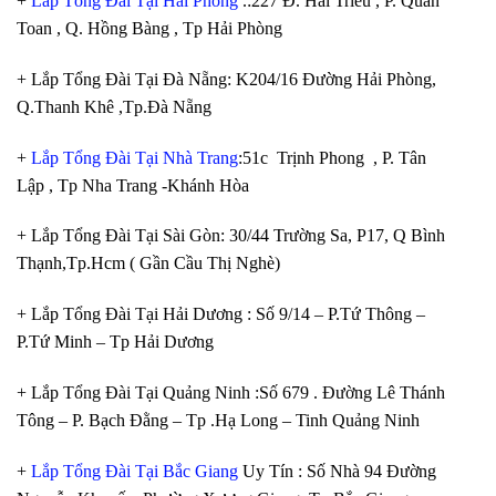
+
Lắp Tổng Đài Tại Hải Phòng
.:227 Đ. Hải Triều , P. Quán
Toan , Q. Hồng Bàng , Tp Hải Phòng
+ Lắp Tổng Đài Tại Đà Nẵng: K204/16 Đường Hải Phòng,
Q.Thanh Khê ,Tp.Đà Nẵng
+
Lắp Tổng Đài Tại Nhà Trang
:51c Trịnh Phong , P. Tân
Lập , Tp Nha Trang -Khánh Hòa
+ Lắp Tổng Đài Tại Sài Gòn: 30/44 Trường Sa, P17, Q Bình
Thạnh,Tp.Hcm ( Gần Cầu Thị Nghè)
+ Lắp Tổng Đài Tại Hải Dương : Số 9/14 – P.Tứ Thông –
P.Tứ Minh – Tp Hải Dương
+ Lắp Tổng Đài Tại Quảng Ninh :Số 679 . Đường Lê Thánh
Tông – P. Bạch Đằng – Tp .Hạ Long – Tinh Quảng Ninh
+
Lắp Tổng Đài Tại Bắc Giang
Uy Tín : Số Nhà 94 Đường