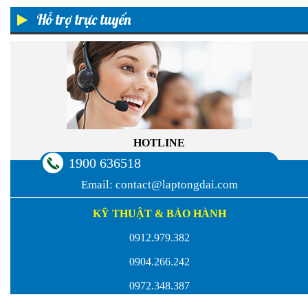
Hỗ trợ trực tuyến
HOTLINE
1900 636518
Email:
contact@laptongdai.com
KỸ THUẬT & BẢO HÀNH
0912.979.382
0904.266.242
0972.348.387