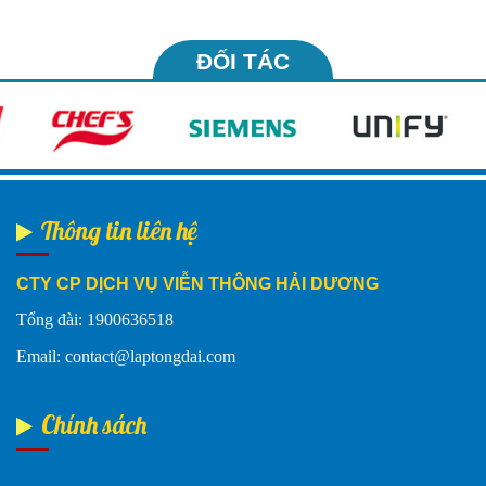
ĐỐI TÁC
Thông tin liên hệ
CTY CP DỊCH VỤ VIỄN THÔNG HẢI DƯƠNG
Tổng đài: 1900636518
Email: contact@laptongdai.com
Chính sách